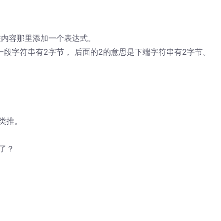
在内容那里添加一个表达式。
意思是 下一段字符串有2字节， 后面的2的意思是下端字符串有2字节。
类推。
了？