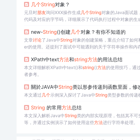
几个
String
对象？
元旦时
朋友
询问XXX操作生成
几个
String
对象的Java面试题
代码及对应的字节码，详细展示了代码执行过程中对象的生
new-
String
()创建
几个
对象？有你不知道的
文章
讨论
了Java中
String
对象的创建策略，重点介绍了如何利用i
er的使用。还提到了面试中可能遇到的关于字符串操作和内
XPath中text
方法
和
string
方法
的用法总结
本文详细解析XPath中text()和
string
()
方法
的使用技巧，通
者参考。
關於JAVA中
String
类以形参传递到函数里面，修
本文通过
几个
示例深入探讨了Java中
String
类型参数的传递
String
的常用
方法
总结
本文深入解析Java中
String
类的内部实现原理，包括其不可
等，并通过实例演示了如何使用这些
方法
进行字符串处理。