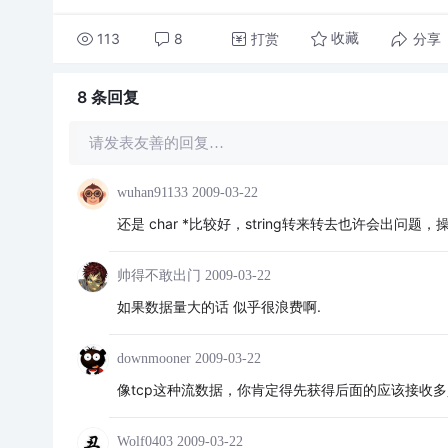
113
8
打赏
分享
收藏
8 条
回复
请发表友善的回复…
wuhan91133
2009-03-22
还是 char *比较好，string转来转去也许会出问题
帅得不敢出门
2009-03-22
如果数据量大的话 似乎很浪费啊.
downmooner
2009-03-22
像tcp这种流数据，你肯定得先获得后面的应该接收
Wolf0403
2009-03-22