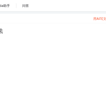
da助手
问答
用AI写
法