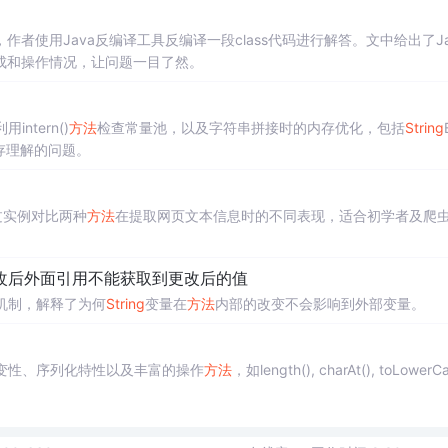
，作者使用Java反编译工具反编译一段class代码进行解答。文中给出了Ja
成和操作情况，让问题一目了然。
ntern()
方法
检查常量池，以及字符串拼接时的内存优化，包括
String
存理解的问题。
过实例对比两种
方法
在提取网页文本信息时的不同表现，适合初学者及爬
改后外面引用不能获取到更改后的值
机制，解释了为何
String
变量在
方法
内部的改变不会影响到外部变量。
变性、序列化特性以及丰富的操作
方法
，如length(), charAt(), toLowerCa