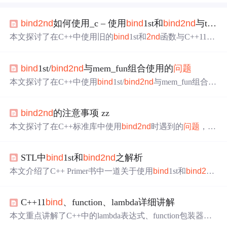
bind
2nd
如何使用_c – 使用
bind
1st和
bind
2nd
与transform进行
本文探讨了在C++中使用旧的
bind
1st和
2nd
函数与C++11的
std::
bind
进行函数适配的差异，通过实例展示了为何std::
bin
d
在第三个场景下无法编译，并提供了解决方案。读者将理
bind
1st/
bind
2nd
与mem_fun组合使用的
问题
解这些绑定技巧在实际编程中的作用和适用性。
本文探讨了在C++中使用
bind
1st/
bind
2nd
与mem_fun组合时
遇到的编译错误，解释了
问题
原因并提供了解决方案。包
括使用boost::
bind
代替标准库函数，接受字符串复制的性能
bind
2nd
的注意事项 zz
成本，以及C++11中引入的完美转发和std::
bind
来解决此类
问题
。
本文探讨了在C++标准库中使用
bind
2nd
时遇到的
问题
，特
别是当成员函数接受引用参数时
bind
2nd
的使用限制。通
过具体的例子说明了
bind
2nd
内部处理导致的编译错误，
STL中
bind
1st和
bind
2nd
之解析
并给出了正确的使用方式。
本文介绍了C++ Primer书中一道关于使用
bind
1st和
bind
2nd
的
问题
，阐述了如何利用这两个适配器函数与标准库函数
对象来统计大于特定值的元素个数。通过示例，解释了
bin
C++11
bind
、function、lambda详细讲解
d
1st如何将二元操作符转换为一元操作符，用于判断vector
元素是否大于100，并展示了不同情况下的应用。
本文重点讲解了C++中的lambda表达式、function包装器和
b
ind
1st/
bind
2nd
/
bind
绑定器。介绍了lambda表达式的固定格