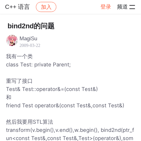
C++ 语言
登录
频道
加入
帖子详情
社区
C++ 语言
bind2nd的问题
MagiSu
2009-03-22
我有一个类
class Test: private Parent;
重写了接口
Test& Test::operator&=(const Test&)
和
friend Test operator&(const Test&,const Test&)
然后我要用STL算法
transform(v.begin(),v.end(),w.begin(), bind2nd(ptr_f
un<const Test&,const Test&,Test>(operator&),som