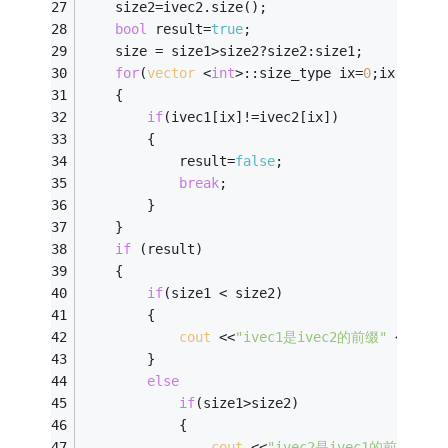
	size2=ivec2.size(); 
bool
 result=
true
; 
	size = size1>size2?size2:size1;
for
(
vector
 <
int
>::size_type ix=
0
;ix!=size
	{
if
(ivec1[ix]!=ivec2[ix]) 
		{
			result=
false
; 
break
; 
		} 
	}
if
 (result) 
	{ 
if
(size1 < size2) 
		{
cout
 <<
"ivec1是ivec2的前缀"
 <<
endl
		} 
else
if
(size1>size2) 
			{
cout
 <<
"ivec2是ivec1的前缀"
 <<