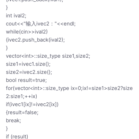
}
int ival2;
cout<<"输入ivec2："<<endl;
while(cin>>ival2)
{ivec2.push_back(ival2);
}
vector<int>::size_type size1,size2;
size1=ivec1.size();
size2=ivec2.size();
bool result=true;
for(vector<int>::size_type ix=0;ix!=size1>size2?size
2:size1;++ix)
if(ivec1[ix]!=ivec2[ix])
{result=false;
break;
}
if (result)