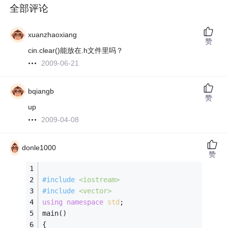
全部评论
xuanzhaoxiang
赞
cin.clear()能放在.h文件里吗？
2009-06-21
bqiangb
赞
up
2009-04-08
donle1000
赞
#
include
<iostream>
#
include
<vector>
using
namespace
std
; 
main() 
{