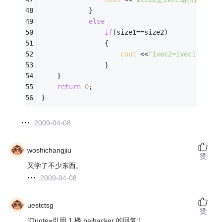
			} 
else
if
(size1==size2) 
				{
cout
 <<
"ivec2=ivec1"
 <<
en
				} 
	} 
return
0
; 
} 
2009-04-08
woshichangjiu
赞
又学了不少东西。
2009-04-08
uestctsg
赞
[Quote=引用 1 楼 baihacker 的回复:]