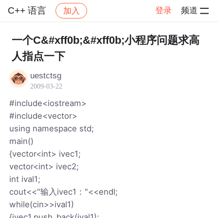
C++ 语言
登录
频道
加入
帖子详情
社区
C++ 语言
一个C&#xff0b;&#xff0b;小程序问题求高
人指点一下
uestctsg
2009-03-22
#include<iostream>
#include<vector>
using namespace std;
main()
{vector<int> ivec1;
vector<int> ivec2;
int ival1;
cout<<"输入ivec1："<<endl;
while(cin>>ival1)
{ivec1.push_back(ival1);