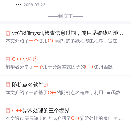
2009-03-22
——到底了——
vc6轮询mysql,检查信息过期，使用系统线程池，可慢，
本文介绍了
一个
使用
C++
编写的多线程爬虫程序，旨在从
特定网站抓取信息并判断其有效性。作者利用系统线程池
进行并发处理，但遇到了效率瓶颈。此外，文中还对比了
C++
小程序
相同功能的C#实现，并发现C#版本运行更快。
初学者分享了
一个
用于分解整数因子的
C++
递归函数，并
邀请更有经验的开发者提供反馈和改进建议。
随机点名软件
c++
本文介绍了一款基于
C++
的随机点名程序，利用time函数作
为随机种子，适用于在线课堂随机抽查同学作业。程序通
过获取学生学号后两位的范围，随机选择指定数量的学生
C++
异常处理的三个境界
进行点名。
本文通过层层递进的方式介绍了
C++
异常处理的最佳实
践，包括如何确保代码达到不同级别的异常安全性，以及
如何通过commit-rollback等技术实现最高级别的异常处理。