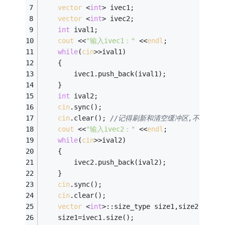
vector
 <
int
> ivec1; 
vector
 <
int
> ivec2; 
int
 ival1; 
cout
 <<
"输入ivec1："
 <<
endl
; 
while
(
cin
>>ival1) 
	{
		ivec1.push_back(ival1); 
	} 
int
 ival2; 
cin
.sync();
cin
.clear(); 
//记得刷新和清空缓冲区,不然接收
cout
 <<
"输入ivec2："
 <<
endl
; 
while
(
cin
>>ival2) 
	{
		ivec2.push_back(ival2); 
	} 
cin
.sync();
cin
.clear(); 
vector
 <
int
>::size_type size1,size2, size
	size1=ivec1.size(); 