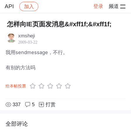
API
登录
频道
加入
帖子详情
社区
API
怎样向IE页面发消息&#xff1f;&#xff1f;
xmsheji
2009-03-22
我用sendmessage，不行。
有别的方法吗
给本帖投票
337
5
打赏
全部评论