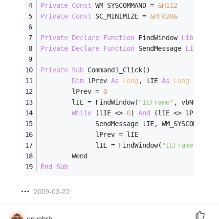
Private
Const
 WM_SYSCOMMAND = 
&H112
Private
Const
 SC_MINIMIZE = 
&HF020&
Private
Declare
Function
 FindWindow 
Lib
"user
Private
Declare
Function
 SendMessage 
Lib
"use
Private
Sub
 Command1_Click()
Dim
 lPrev 
As
Long
, lIE 
As
Long
        lPrev = 
0
        lIE = FindWindow(
"IEFrame"
, vbNullStr
While
 (lIE <> 
0
) 
And
 (lIE <> lPrev)
              SendMessage lIE, WM_SYSCOMMAND,
              lPrev = lIE
              lIE = FindWindow(
"IEFrame"
, vbN
        Wend
End
Sub
2009-03-22
esunhrh