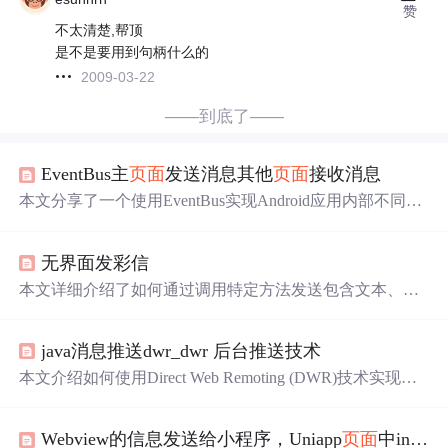
赞
不太清楚,帮顶
是不是要用到句柄什么的
2009-03-22
——到底了——
EventBus主
页面
发送消息其他
页面
接收消息
本文分享了一个使用EventBus实现Android应用内部不同组
件间通信的例子。通过简单的登录界面发送数据到另一个
活动，并展示了如何在目标活动中接收这些数据。
无界面发彩信
本文详细介绍了如何通过调用特定方法发送包含文本、图
片和音频的多媒体彩信，包括获取SIM卡信息、设置HTTP
头信息、构建POST请求并执行发送操作。重点在于通过解
java消息推送dwr_dwr 后台推送技术
析SIM卡类型自动切换合适的彩信中心和代理服务器，确
保彩信的可靠发送。
本文介绍如何使用Direct Web Remoting (DWR)技术实现We
b应用的实时消息推送功能。具体包括sendMsg.jsp
页面
发送
消息到后台，再由后台推送至showMsg.jsp
页面
的过程。涉
Webview的信息发送给小程序，Uniapp
页面
中invokeAppService postMessage信息小程序应该如何接收
及的关键步骤有：通过WebContextFactory获取WebContext