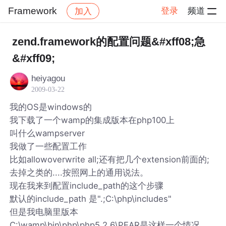
Framework
登录
频道
加入
帖子详情
社区
Framework
zend.framework的配置问题&#xff08;急
&#xff09;
heiyagou
2009-03-22
我的OS是windows的
我下载了一个wamp的集成版本在php100上
叫什么wampserver
我做了一些配置工作
比如allowoverwrite all;还有把几个extension前面的;
去掉之类的....按照网上的通用说法。
现在我来到配置include_path的这个步骤
默认的include_path 是".;C:\php\includes"
但是我电脑里版本
C:\wamp\bin\php\php5.2.6\PEAR是这样一个情况