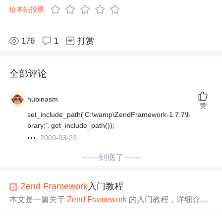
给本帖投票
176
1
打赏
全部评论
hubinasm
赞
set_include_path('C:\wamp\ZendFramework-1.7.7\li
brary;'. get_include_path());
2009-03-23
——到底了——
Zend
Framework
入门教程
本文是一篇关于
Zend
Framework
的入门教程，详细介绍
了
Zend
Framework
的安装、MVC框架以及常用组件的使
用，包括
Zend
_Controller、
Zend
_View、
Zend
_Model 和
Z