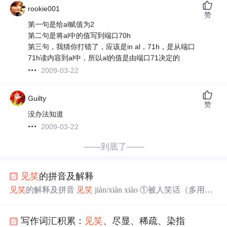
rookie001
赞
第一句是给al赋值为2
第二句是将al中的值写到端口70h
第三句，我猜你打错了，应该是in al，71h，是从端口
71h读内容到al中，所以al的值是由端口71决定的
2009-03-22
Guilty
赞
没办法知道
2009-03-22
——到底了——
见笑
的拼音及解释
见笑
的解释及拼音
见笑
jiàn/xiàn xiào ①被人笑话（多用做
谦辞）：写得不好，～，～。②笑话（我）：这是我刚学
会的一点粗活儿，您可别～。
写作词汇积累：
见笑
、尽显、稀疏、染指