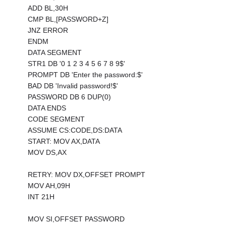
ADD BL,30H
CMP BL,[PASSWORD+Z]
JNZ ERROR
ENDM
DATA SEGMENT
STR1 DB '0 1 2 3 4 5 6 7 8 9$'
PROMPT DB 'Enter the password:$'
BAD DB 'Invalid password!$'
PASSWORD DB 6 DUP(0)
DATA ENDS
CODE SEGMENT
ASSUME CS:CODE,DS:DATA
START: MOV AX,DATA
MOV DS,AX
RETRY: MOV DX,OFFSET PROMPT
MOV AH,09H
INT 21H
MOV SI,OFFSET PASSWORD