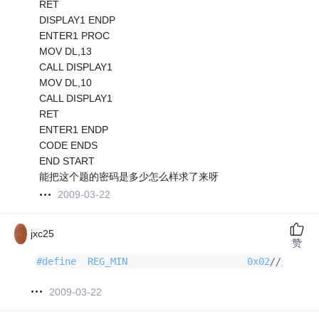
RET
DISPLAY1 ENDP
ENTER1 PROC
MOV DL,13
CALL DISPLAY1
MOV DL,10
CALL DISPLAY1
RET
ENTER1 ENDP
CODE ENDS
END START
能把这个题的密码是多少怎么样求了来呀
2009-03-22
jxc25
赞
#
define
  REG_MIN                     0x02
//分钟
2009-03-22