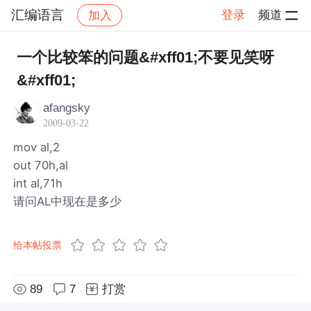
汇编语言
登录
频道
加入
帖子详情
社区
汇编语言
一个比较笨的问题&#xff01;不要见笑呀
&#xff01;
afangsky
2009-03-22
mov al,2
out 70h,al
int al,71h
请问AL中现在是多少
给本帖投票
89
7
打赏