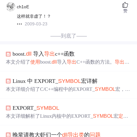
ch1oE
赞
这样就非虚了！？
2009-03-23
——到底了——
boost.
dll
导入
导出
c++函数
本文介绍了
使用
boost.
dll
导入
导出
C++函数的方法。
导出
函
数有BOOST_
SYMBOL
_EXPORT等三种方式，可不用加ex
tern “c”，支持函数对象和成员导入
导出
。导入方面有boos
Linux 中 EXPORT_
SYMBOL
宏详解
t::
dll
::shared_library等。此外，还提及了全局函数调用异
常、添加namespace后
导出
全局C++函数调用有
问题
等异常
本文详细介绍了C/C++编程中的EXPORT_
SYMBOL
宏，包
情况。
括其用途、
使用
方法、应用场景，以及注意事项。重点讲
解了如何在共享库、跨平台和插件系统中有效利用该宏实
EXPORT_
SYMBOL
现符号
导出
和代码共享。,
本文详细解析了Linux内核中的EXPORT_
SYMBOL
宏
定义
，解释了如何声明和设置符号的
导出
属性，使内核模块间
能共享函数和数据。对比用户程序，内核符号
导出
更关注
晚辈请教大虾们一个
dll
导出
类
的
问题
系统级交互、生命周期管理和安全性。