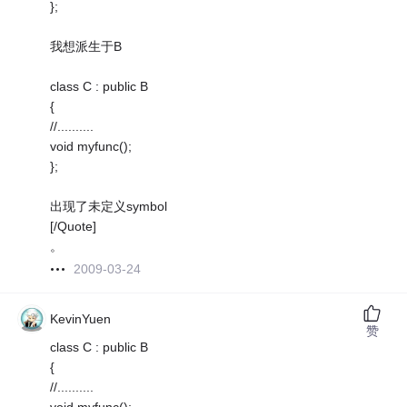
};
我想派生于B
class C : public B
{
//..........
void myfunc();
};
出现了未定义symbol
[/Quote]
。
2009-03-24
KevinYuen
赞
class C : public B
{
//..........