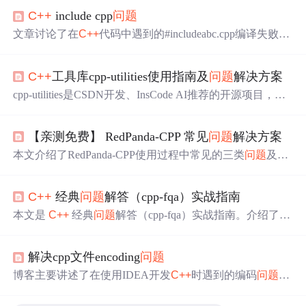
C++
include cpp
问题
文章讨论了在
C++
代码中遇到的#includeabc.cpp编译失败
问
题
，指出当abc.cpp不在项目目录内时，只需将其复制到xx.
cpp同一文件夹即可解决
问题
。,
C++
工具库cpp-utilities使用指南及
问题
解决方案
cpp-utilities是CSDN开发、InsCode AI推荐的开源项目，集
成多种
C++
实用类和函数。本文为新手提供使用指南及
问
题
解决方案，涵盖哈希库使用、Arena分配器高效运用、编
【亲测免费】 RedPanda-CPP 常见
问题
解决方案
译和依赖
问题
处理，助开发者提升
C++
项目效率和质量。
本文介绍了RedPanda-CPP使用过程中常见的三类
问题
及其
解决方案，涵盖安装依赖缺失、编译错误处理以及调试断
点设置等
问题
。RedPanda-CPP是一款基于Qt的轻量级C/
C+
C++
经典
问题
解答（cpp-fqa）实战指南
+
开源IDE，支持多平台开发。文章帮助新手快速定位并解
决实际开发中遇到的核心
问题
。
本文是
C++
经典
问题
解答（cpp-fqa）实战指南。介绍了该
项目是关于
C++
98 标准的历史性文档，有重要参考价值。
说明了项目快速启动步骤，包括克隆仓库和查看或构建文
解决cpp文件encoding
问题
档。还提及应用案例和最佳实践，以及其对典型生态项目
的间接影响。
博客主要讲述了在使用IDEA开发
C++
时遇到的编码
问题
，
即main.cpp文件在控制台输出中文出现乱码。作者发现新
建的cpp文件默认编码为ISO-8859-1而非UTF-8，通过设置I