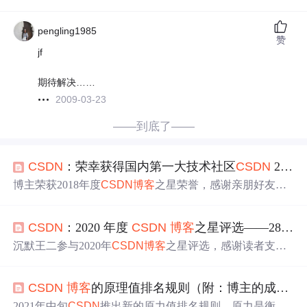
pengling1985
赞
jf
期待解决……
2009-03-23
——到底了——
CSDN
：荣幸获得国内第一大技术社区
CSDN
2018
博主荣获2018年度
CSDN
博客
之星荣誉，感谢亲朋好友及
网友的支持，承诺将继续提供高质量的
博客
文章和专业解
答。回顾
CSDN
的发展，展望未来，计划出版相关书籍并
CSDN
：2020 年度
CSDN
博客
之星评选——28 号【沉默王二】，感谢你投上的宝贵一票，感谢！
开设视频课程。
沉默王二参与2020年
CSDN
博客
之星评选，感谢读者支持
与陪伴。
分
享个人经历及成就，提供投票链接及回馈福
利。
CSDN
博客
的原理值排名规则（附：博主的成长历程）
2021年中旬
CSDN
推出新的原力值排名规则，原力是衡量