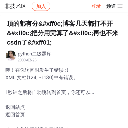
非技术区
登录
频道
加入
帖子详情
社区
非技术区
顶的都有分&#xff0c;博客几天都打不开
&#xff0c;把分用完算了&#xff0c;再也不来
csdn了&#xff01;
python二级题库
2009-03-23
噢！在你访问时发生了错误 :(
XML 文档(124, -1130)中有错误。
1秒钟之后将自动跳转到首页，你还可以…
返回站点
返回首页