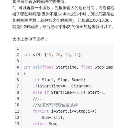
素里面存着该时间段的收费值。
2、可以再搞一个函数，先根据输入的起止时间，判断都包
括了哪些时间段(因为不足1小时也按1小时，所以只要落在
某时间段里面，就包括这个时间段)。比如说1:00-18:30，
就是0-2时间段，最后把s[0]到s[2]的值全加起来就可以了。
大体上类似于这样：
int
 s[N]={
18
, 
20
, 
15
, 
12
};
int
cal
(
float
 StartTime, 
float
 StopTime)
{
int
 Start, Stop, Sum=
0
;
if
(StartTime>=
1.0
)Start=
0
;
else
if
(StartTime>=
2.0
) Start=
1
;
//...
//结束的时间段也这么弄
for
(
int
 i=Start;i<=Stop;i++)
        Sum+=s[i];
return
 Sum;