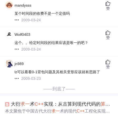
mandysss
赞
某个时间段的收费不是一个定值吗
2009-03-24
Wolf0403
赞
这个。。给定时间段的结果应该是唯一的吧？
2009-03-24
jn989
赞
lz可以看看0-1背包问题及其相关变形应该就有思路了
2009-03-23
——到底了——
大衍
求一
术
C++
实现：从古算到现代代码的
算法
细
本文聚焦于中国古代大衍
求一
术的现代
C++
工程化实现，
核心涵盖串行合并策略、扩展欧几里得求逆元、防溢出数