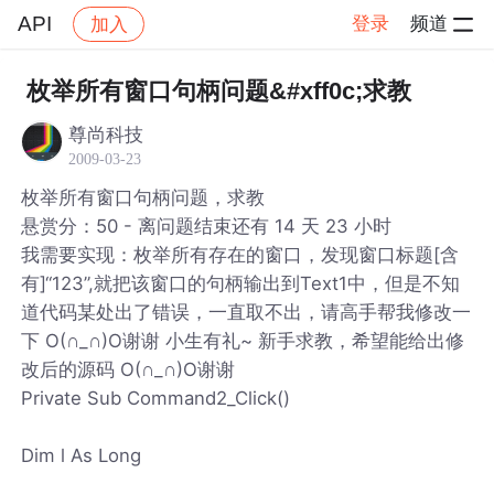
API
登录
频道
加入
帖子详情
社区
API
枚举所有窗口句柄问题&#xff0c;求教
尊尚科技
2009-03-23
枚举所有窗口句柄问题，求教
悬赏分：50 - 离问题结束还有 14 天 23 小时
我需要实现：枚举所有存在的窗口，发现窗口标题[含
有]“123”,就把该窗口的句柄输出到Text1中，但是不知
道代码某处出了错误，一直取不出，请高手帮我修改一
下 O(∩_∩)O谢谢 小生有礼~ 新手求教，希望能给出修
改后的源码 O(∩_∩)O谢谢
Private Sub Command2_Click()
Dim l As Long