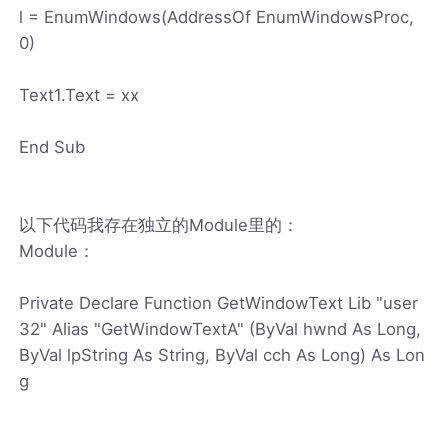
l = EnumWindows(AddressOf EnumWindowsProc,
0)
Text1.Text = xx
End Sub
以下代码我存在独立的Module里的：
Module：
Private Declare Function GetWindowText Lib "user
32" Alias "GetWindowTextA" (ByVal hwnd As Long,
ByVal lpString As String, ByVal cch As Long) As Lon
g