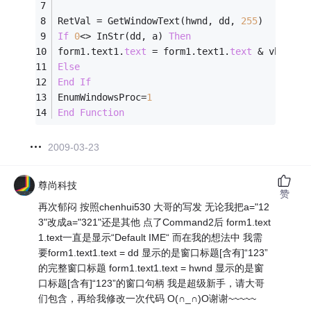
RetVal = GetWindowText(hwnd, dd, 
255
) 
If
0
<> InStr(dd, a) 
Then
form1.text1.
text
 = form1.text1.
text
 & vbcrlf 
Else
End
If
EnumWindowsProc=
1
End
Function
2009-03-23
尊尚科技
赞
再次郁闷 按照chenhui530 大哥的写发 无论我把a="12
3"改成a="321"还是其他 点了Command2后 form1.text
1.text一直是显示“Default IME“ 而在我的想法中 我需
要form1.text1.text = dd 显示的是窗口标题[含有]“123”
的完整窗口标题 form1.text1.text = hwnd 显示的是窗
口标题[含有]“123”的窗口句柄 我是超级新手，请大哥
们包含，再给我修改一次代码 O(∩_∩)O谢谢~~~~~