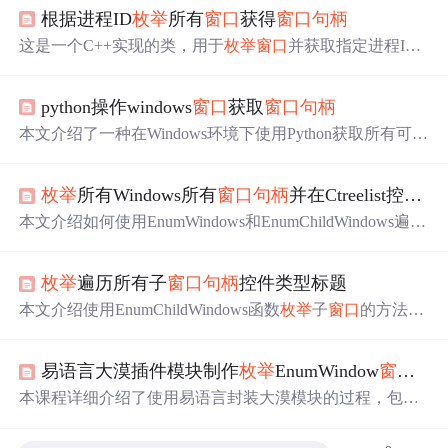
根据进程ID
枚举
所有
窗口
获得
窗口
句柄
这是一个C++实现的类，用于
枚举
窗口
并获取指定进程ID
的主
窗口
句柄
。CWindowIterator基类提供
窗口
枚举
功能，C
MainHWnd派生类则专注于获取进程主
窗口
。
python操作windows
窗口
获取
窗口
句柄
本文介绍了一种在Windows环境下使用Python获取所有可显
示
窗口
句柄
及其名称的方法，通过调用win32gui模块实
现。文章提供了具体代码示例，展示了如何
枚举
并打印
窗
枚举
所有Windows所有
窗口
句柄
并在Ctreelist控件显示
口
句柄
和对应的
窗口
标题。
本文介绍如何使用EnumWindows和EnumChildWindows遍历
Windows系统中的所有
窗口
，并将
窗口
句柄
及标题在Ctreeli
st控件中显示。通过GetAncestor获取
窗口
的祖先，并利用
枚举
遍历所有子
窗口
句柄
控件类型标题
链表管理
窗口
信息，实现层次结构的展示。
本文介绍使用EnumChildWindows函数
枚举
子
窗口
的方法，
并通过示例演示如何获取指定
窗口
的所有子
窗口
及其控件
句柄
。此外，文章还介绍了通过设置窗体过程函数截取窗
易语言大漠插件模块制作
枚举
EnumWindow
窗口
句
体消息的技术。
本课程详细介绍了使用易语言封装大漠模块的过程，包括
ClientToScreen、EnumProcess等命令的实现。通过实例演示
了如何将
窗口
坐标转换为屏幕坐标、
枚举
系统中符合条件