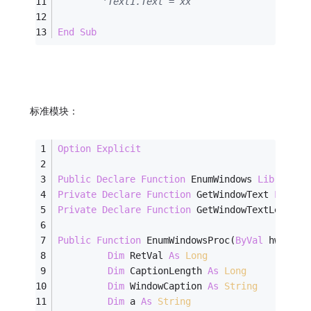
'Text1.Text = xx
End
Sub
标准模块：
Option
Explicit
Public
Declare
Function
 EnumWindows 
Lib
"user
Private
Declare
Function
 GetWindowText 
Lib
"u
Private
Declare
Function
 GetWindowTextLength 
Public
Function
 EnumWindowsProc(
ByVal
 hwnd 
As
Dim
 RetVal 
As
Long
Dim
 CaptionLength 
As
Long
Dim
 WindowCaption 
As
String
Dim
 a 
As
String