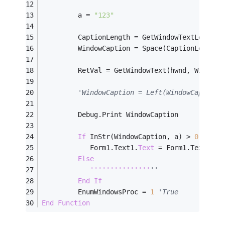
         a = 
"123"
         CaptionLength = GetWindowTextLength(
         WindowCaption = Space(CaptionLength)
         RetVal = GetWindowText(hwnd, WindowC
'WindowCaption = Left(WindowCaptio
         Debug.Print WindowCaption
If
 InStr(WindowCaption, a) > 
0
Then
            Form1.Text1.
Text
 = Form1.Text1.
Te
Else
'''
'''
'''
'''
'''
''
End
If
         EnumWindowsProc = 
1
'True
End
Function