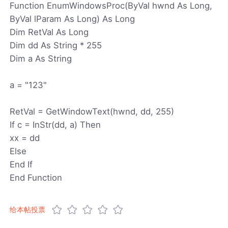
Function EnumWindowsProc(ByVal hwnd As Long,
ByVal lParam As Long) As Long
Dim RetVal As Long
Dim dd As String * 255
Dim a As String
a = "123"
RetVal = GetWindowText(hwnd, dd, 255)
If c = InStr(dd, a) Then
xx = dd
Else
End If
End Function
给本帖投票