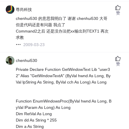
尊尚科技
赞
chenhui530 的意思我明白了 谢谢 chenhui530 大哥
但是代码还是有问题 我点了
Command2之后 还是没办法把xx输出到TEXT1 再次
求教
2009-03-23
chenhui530
赞
Private Declare Function GetWindowText Lib "user3
2" Alias "GetWindowTextA" (ByVal hwnd As Long, By
Val lpString As String, ByVal cch As Long) As Long
Function EnumWindowsProc(ByVal hwnd As Long, B
yVal lParam As Long) As Long
Dim RetVal As Long
Dim dd As String * 255
Dim a As String