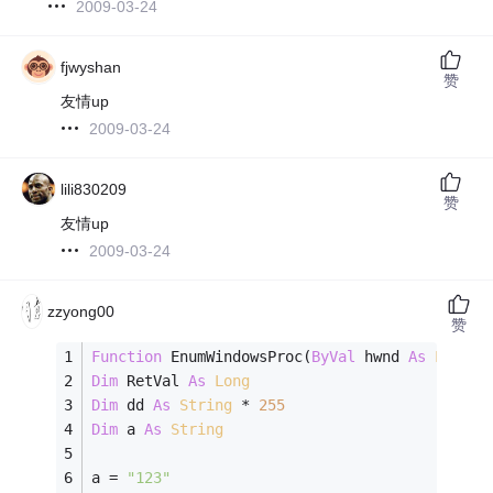
2009-03-24
fjwyshan
赞
友情up
2009-03-24
lili830209
赞
友情up
2009-03-24
zzyong00
赞
Function
 EnumWindowsProc(
ByVal
 hwnd 
As
Long
, 
Dim
 RetVal 
As
Long
Dim
 dd 
As
String
 * 
255
Dim
 a 
As
String
a = 
"123"