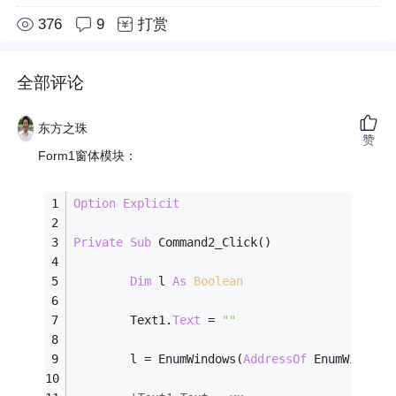
376
9
打赏
全部评论
东方之珠
赞
Form1窗体模块：
Option
Explicit
Private
Sub
 Command2_Click()
Dim
 l 
As
Boolean
        Text1.
Text
 = 
""
        l = EnumWindows(
AddressOf
 EnumWindows