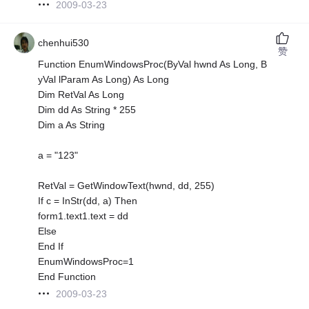
2009-03-23
chenhui530
赞
Function EnumWindowsProc(ByVal hwnd As Long, B
yVal lParam As Long) As Long
Dim RetVal As Long
Dim dd As String * 255
Dim a As String
a = "123"
RetVal = GetWindowText(hwnd, dd, 255)
If c = InStr(dd, a) Then
form1.text1.text = dd
Else
End If
EnumWindowsProc=1
End Function
2009-03-23