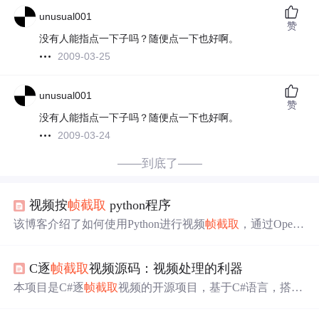
unusual001
赞
没有人能指点一下子吗？随便点一下也好啊。
2009-03-25
unusual001
赞
没有人能指点一下子吗？随便点一下也好啊。
2009-03-24
——到底了——
视频按
帧
截取
python程序
该博客介绍了如何使用Python进行视频
帧
截取
，通过Open
CV库实现每5
帧
截取
一
帧
图片，并保存至指定文件夹。用
户可以实时查看并选择保存当前
帧
，程序结构清晰，适合
C逐
帧
截取
视频源码：视频处理的利器
初学者参考学习。
本项目是C#逐
帧
截取
视频的开源项目，基于C#语言，搭配
ffmpeg工具，在Visual Studio 2017环境编译。它可用于视频
编辑、动画制作、视频分析等领域，具备高效性、灵活