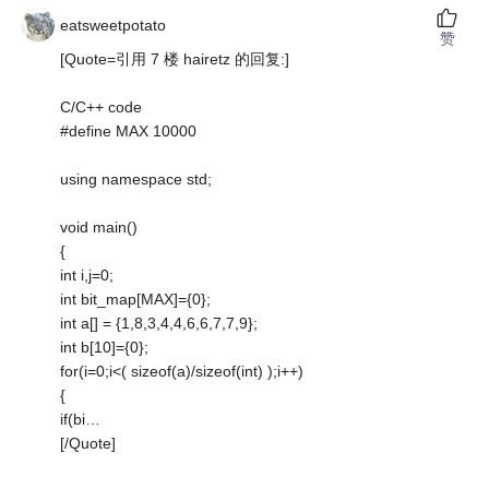
eatsweetpotato
赞
[Quote=引用 7 楼 hairetz 的回复:]
C/C++ code
#define MAX 10000
using namespace std;
void main()
{
int i,j=0;
int bit_map[MAX]={0};
int a[] = {1,8,3,4,4,6,6,7,7,9};
int b[10]={0};
for(i=0;i<( sizeof(a)/sizeof(int) );i++)
{
if(bi…
[/Quote]