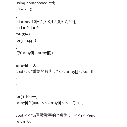
using namespace std;
int main()
{
int array[10]={1,8,3,4,4,6,6,7,7,9};
int i = 9, j = 9;
for(;i;i--)
for(j = i;j;j--)
{
if(!(array[i] - array[j]))
{
array[i] = 0;
cout < < "重复的数为：" < < array[j] < <endl;
}
}
for(;i-10;i++)
array[i] ?(cout < < array[i] < < ", "):j++;
cout < < "\n重数数字的个数为：" < < j < <endl;
return 0;