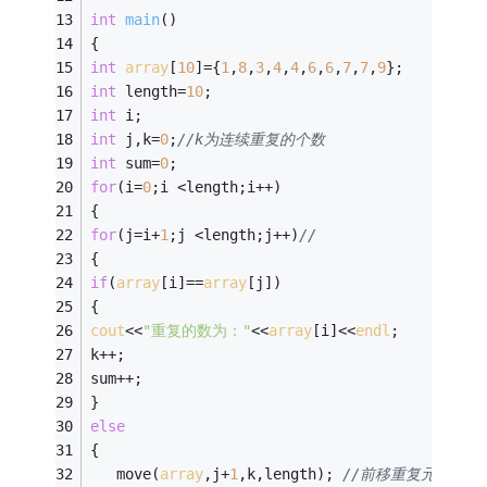
int
main
()
{ 
int
array
[
10
]={
1
,
8
,
3
,
4
,
4
,
6
,
6
,
7
,
7
,
9
}; 
int
 length=
10
;
int
 i; 
int
 j,k=
0
;
//k为连续重复的个数 
int
 sum=
0
;
for
(i=
0
;i <length;i++)
{
for
(j=i+
1
;j <length;j++)
// 
{ 
if
(
array
[i]==
array
[j]) 
{ 
cout
<<
"重复的数为："
<<
array
[i]<<
endl
; 
k++;
sum++; 
}
else
{
   move(
array
,j+
1
,k,length); 
//前移重复元素后面