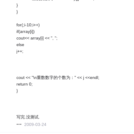
}
}
for(;i-10;i++)
if(array[i])
cout<< array[i] << ", ";
else
j++;
cout << "\n重数数字的个数为：" << j <<endl;
return 0;
}
写完.没测试.
2009-03-24