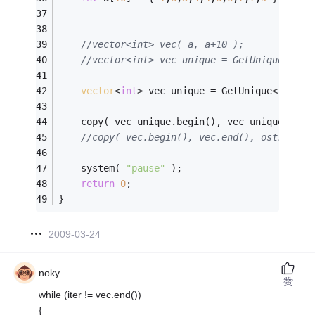
//vector<int> vec( a, a+10 );
//vector<int> vec_unique = GetUnique( vec
vector
<
int
> vec_unique = GetUnique<
int
, 
1
    copy( vec_unique.begin(), vec_unique.end(
//copy( vec.begin(), vec.end(), ostream_i
    system( 
"pause"
 );
return
0
;
}
2009-03-24
noky
赞
while (iter != vec.end())
{