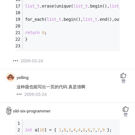
list_t
.erase(unique(
list_t
.begin(),
list_t
.end
for_each(
list_t
.begin(),
list_t
.end(),output);
return
0
;
}
2009-03-24
yelling
赞
这种题也能写出一页的代码 真是强啊
2009-03-24
old-six-programmer
赞
int
 a[
10
] = { 
1
,
8
,
3
,
4
,
4
,
6
,
6
,
7
,
7
,
9
 };