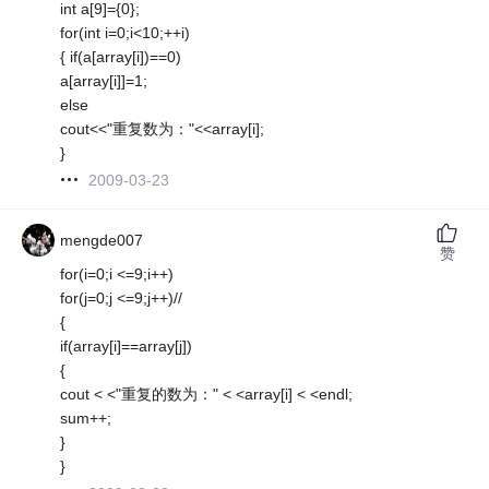
int a[9]={0};
for(int i=0;i<10;++i)
{ if(a[array[i])==0)
a[array[i]]=1;
else
cout<<"重复数为："<<array[i];
}
2009-03-23
mengde007
赞
for(i=0;i <=9;i++)
for(j=0;j <=9;j++)//
{
if(array[i]==array[j])
{
cout < <"重复的数为：" < <array[i] < <endl;
sum++;
}
}