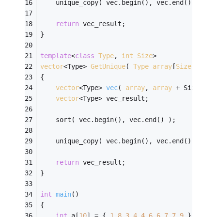
    unique_copy( vec.begin(), vec.end(), back
return
 vec_result;
}
template
<
class
Type
, 
int
Size
>
vector
<Type> 
GetUnique
( 
Type
array
[
Size
] )
{
vector
<Type> 
vec
( 
array
, 
array
 + Size )
;
vector
<Type> vec_result;
    sort( vec.begin(), vec.end() );
    unique_copy( vec.begin(), vec.end(), back
return
 vec_result;
}
int
main
()
{
int
 a[
10
] = { 
1
,
8
,
3
,
4
,
4
,
6
,
6
,
7
,
7
,
9
 };