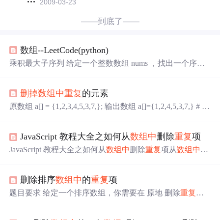
2009-03-23
——到底了——
数组--LeetCode(python)
乘积最大子序列 给定一个整数数组 nums ，找出一个序列
中乘积最大的连续子序列（该序列至少包含一个数）。 示
例 1: 输入: [2,3,-2,4] 输出: 6 解释: 子数组 [2,3] 有最大乘积
删掉
数组中
重复
的元素
6。 示例 2: 输入: [-2,0,-1] 输出: 0 解释: 结果不能为 2, 因为
[-2,-1] 不是子数组。 解法： 第一时间想到的是动态规划，
原数组 a[] = {1,2,3,4,5,3,7,}; 输出数组 a[]={1,2,4,5,3,7,} # in
想找当前位置上的乘积最大值，但是发现正负号的...
clude<stdio.h> int main() { int a[] = {1,2,3,4,5,3,7,}; int i,t; int k
= 0; for (i = 0;i < sizeof(a)/sizeof(a[0]); i ++) { for (t = i+1; t < si
JavaScript 教程大全之如何从
数组中
删除
重复
项
zeof(a)/sizeof(a[0])
JavaScript 教程大全之如何从
数组中
删除
重复
项从
数组中
删
除项目的一种流行方法是使用 Set。Set 是 javascript 中的现
有对象。Set 的一般定义是保持类型的唯一值，而与原始或
删除排序
数组中
的
重复
项
非原始
数据
类型无关 输出看起来像这样， indexOf()使用an
dfilter()方法从
数组中
删除
重复
项 下一种方法是，将 indexO
题目要求 给定一个排序数组，你需要在 原地 删除
重复
出
f 过滤器与 filter 方法一起使用以实现所需的输出，首先，
现的元素，使得每个元素只出现一次，返回移除后数组的
我们将检查索引，如果索引与 indexOf 不匹配，那么我们
新长度。 不要使用额外的数组空间，你必须在 原地 修改