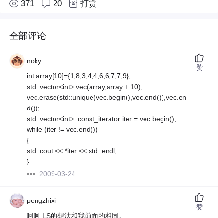
371
20
打赏
全部评论
noky
赞
int array[10]={1,8,3,4,4,6,6,7,7,9};
std::vector<int> vec(array,array + 10);
vec.erase(std::unique(vec.begin(),vec.end()),vec.en
d());
std::vector<int>::const_iterator iter = vec.begin();
while (iter != vec.end())
{
std::cout << *iter << std::endl;
}
2009-03-24
pengzhixi
赞
呵呵 LS的想法和我前面的相同。