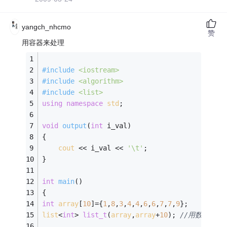
yangch_nhcmo
赞
用容器来处理
#
include
<iostream>
#
include
<algorithm>
#
include
<list>
using
namespace
std
;
void
output
(
int
 i_val)
{
cout
 << i_val << 
'\t'
;
}
int
main
()
{
int
array
[
10
]={
1
,
8
,
3
,
4
,
4
,
6
,
6
,
7
,
7
,
9
};
list
<
int
> 
list_t
(
array
,
array
+
10
)
; 
//用数组来初始