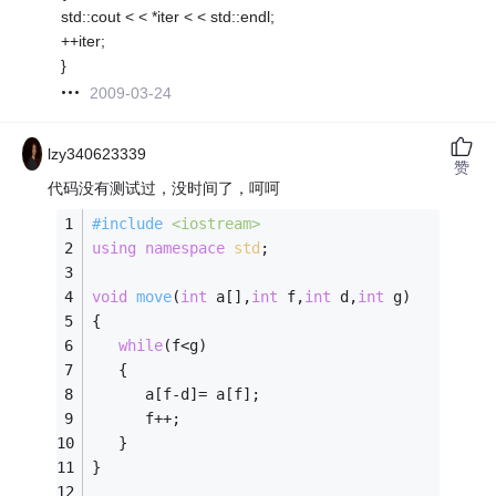
std::cout < < *iter < < std::endl;
++iter;
}
2009-03-24
lzy340623339
赞
代码没有测试过，没时间了，呵呵
#
include
<iostream>
using
namespace
std
; 
void
move
(
int
 a[],
int
 f,
int
 d,
int
 g)
{
while
(f<g)
   {
      a[f-d]= a[f];
      f++;
   }   
}