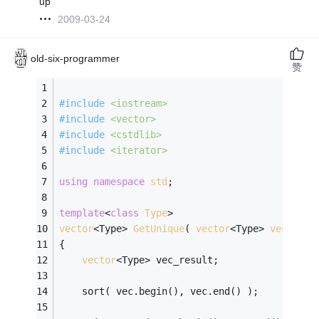
up
2009-03-24
old-six-programmer
赞
#
include
<iostream>
#
include
<vector>
#
include
<cstdlib>
#
include
<iterator>
using
namespace
std
;
template
<
class
Type
>
vector
<Type> 
GetUnique
( 
vector
<Type> 
vec
 )
{
vector
<Type> vec_result;
    sort( vec.begin(), vec.end() );