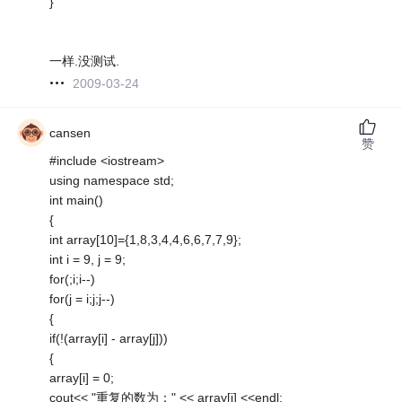
}
一样.没测试.
2009-03-24
cansen
赞
#include <iostream>
using namespace std;
int main()
{
int array[10]={1,8,3,4,4,6,6,7,7,9};
int i = 9, j = 9;
for(;i;i--)
for(j = i;j;j--)
{
if(!(array[i] - array[j]))
{
array[i] = 0;
cout<< "重复的数为：" << array[j] <<endl;