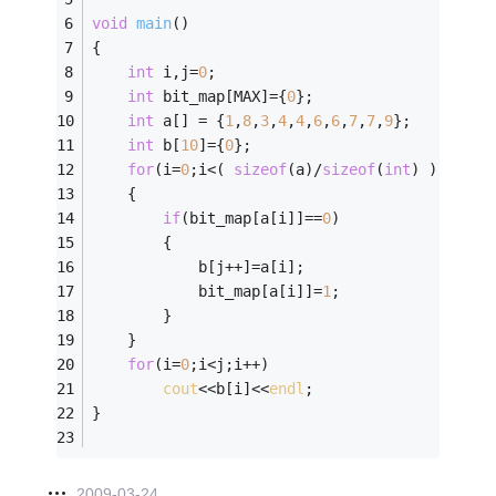
void
main
()
{
int
 i,j=
0
;
int
 bit_map[MAX]={
0
};
int
 a[] = {
1
,
8
,
3
,
4
,
4
,
6
,
6
,
7
,
7
,
9
}; 
int
 b[
10
]={
0
};
for
(i=
0
;i<( 
sizeof
(a)/
sizeof
(
int
) );i++)
    {
if
(bit_map[a[i]]==
0
)
        {
            b[j++]=a[i];
            bit_map[a[i]]=
1
;
        }
    }
for
(i=
0
;i<j;i++)
cout
<<b[i]<<
endl
;
}
2009-03-24