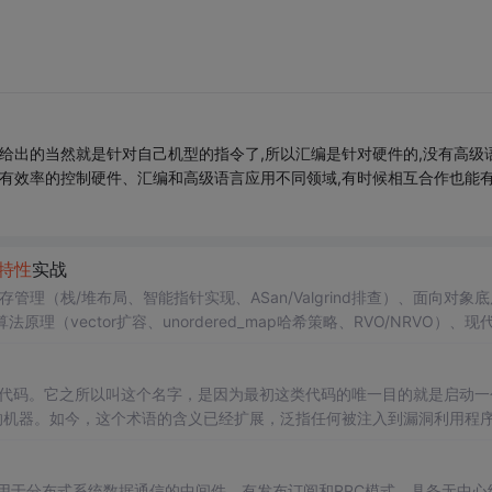
件给出的当然就是针对自己机型的指令了,所以汇编是针对硬件的,没有高级
更有效率的控制硬件、汇编和高级语言应用不同领域,有时候相互合作也能
特性
实战
管理（栈/堆布局、智能指针实现、ASan/Valgrind排查）、面向对象
法原理（vector扩容、unordered_map哈希策略、RVO/NRVO）、现代
routines）及线程安全单例等高频问题深度解析，并强调计算机系统理解、性
跃迁中的关键作用。
d）的机器代码。它之所以叫这个名字，是因为最初这类代码的唯一目的就是启动
制被入侵的机器。如今，这个术语的含义已经扩展，泛指任何被注入到漏洞利用程序
hell，也可以是执行其他操作，如创建用户、下载文件、反弹连接等。
特性
描
S是用于分布式系统数据通信的中间件，有发布订阅和RPC模式，具备无中心