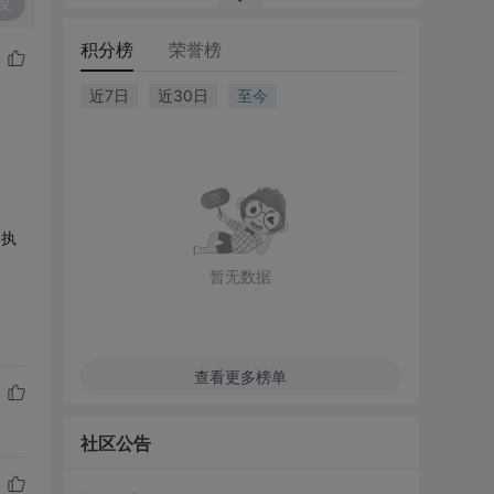
复
积分榜
荣誉榜
近7日
近30日
至今
间执
暂无数据
查看更多榜单
社区公告