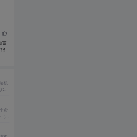
语言
有很
底层机
C++
能分析
一个命
（E
述本
结构