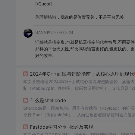
[/Quote]
你理解错啦，我说的是位置无关，不是平台无关
BAYNPU
2009-03-24
汇编就是指令集,也就是机器指令的代替符号,不同硬
那样的平台无关性,却比高级语言更好的,也更快的、
好的效果.
2024年C++面试与进阶指南：从核心原理到现代
本文系统梳理2024年C++面试核心考点与进阶路径，涵盖内存
制（vtable/vptr、多继承、虚函数调用时机）、STL容器与算
特性
（移动语义、完美转发、concepts、ranges、co
什么是shellcode
工具（perf/ASan/benchmark）和开源项目实践在能力
Shellcode是一段精炼的、用作有效载荷（Payloa
令行 Shell（例如/bin/sh），从而让攻击者能够控
xploit）中并执行的机器代码，其功能不再局限于获取 S
Fastdds学习分享_概述及实现
质一段精炼的、用作有效载荷的机器代码。目的。
本文分享学习DDS的感悟，结合FastDDS理论讲解。DD