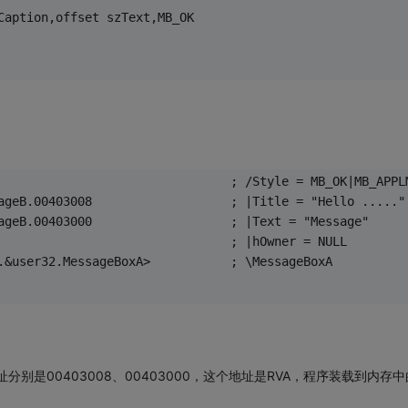
t szCaption,offset szText,MB_OK
                                ; /Style = MB_OK|MB_APPL
ageB.00403008                   ; |Title = "Hello ....."
ageB.00403000                   ; |Text = "Message"
                                ; |hOwner = NULL
.&user32.MessageBoxA>           ; \MessageBoxA
地址分别是00403008、00403000，这个地址是RVA，程序装载到内存中