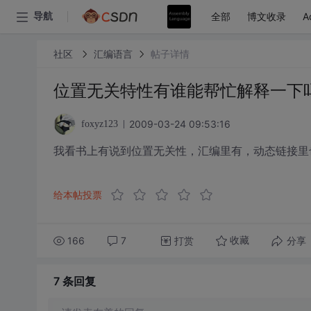
全部
博文收录
A
导航
社区
汇编语言
帖子详情
位置无关特性有谁能帮忙解释一下
2009-03-24 09:53:16
foxyz123
我看书上有说到位置无关性，汇编里有，动态链接里
给本帖投票
166
7
打赏
分享
收藏
7 条
回复