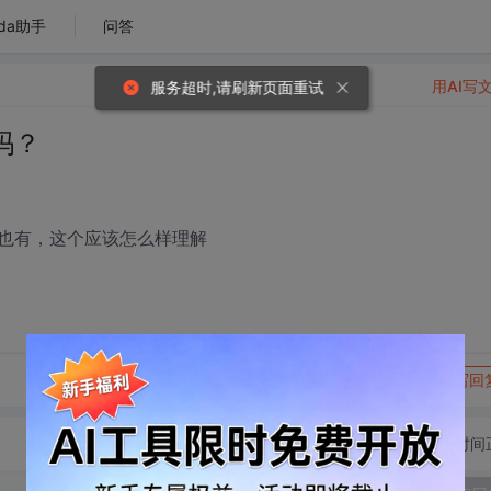
da助手
问答
用AI写
服务超时,请刷新页面重试
吗？
也有，这个应该怎么样理解
转发到动态
举报
写回
切换为时间