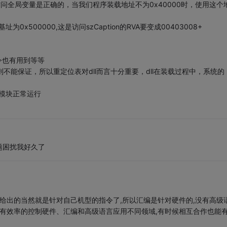
A访问全局变量是正确的，当我们程序装载地址不为0x40000时，使用这个
500000,这是访问szCaption的RVA要变成00403008+
令也有用到等等
不能保证，所以重定位表对dll而言十分重要，dll在装载过程中，系统的
模块正常运行
题困扰我好久了
件给出的当然就是针对自己机型的指令了,所以汇编是针对硬件的,没有高级
更有效率的控制硬件、汇编和高级语言应用不同领域,有时候相互合作也能