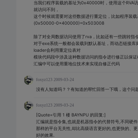
当我们程序装载的基址为0x40000时，使用这个RV
就访问不到，
这个时候就需要对这些数据进行重定位，比如程序装载基址为0x
(0x50000-0x400000)=0x503008
除了对全局数据访问使用了rva，比如还有一些跳转指
对于exe系统一般都会装载到默认基址，而动态链接库则
loader会利用重定位表对
模块代码段中涉及这种数据访问的指令进行修正以保证
汇编中可以使用重地位技术来实现自修正代码
foxyz123
2009-03-24
没有人知道吗？？有知道的帮忙回答一下哦，这个问
foxyz123
2009-03-24
[Quote=引用 1 楼 BAYNPU 的回复:]
汇编就是指令集,也就是机器指令的代替符号,不同硬
那样的平台无关性,却比高级语言更好的,也更快的、
好的效果.