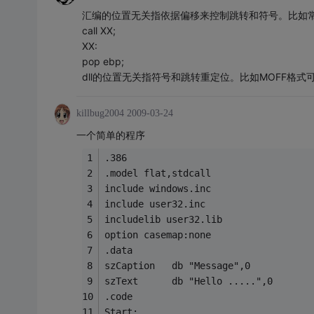
汇编的位置无关指依据偏移来控制跳转和符号。比如
call XX;
XX:
pop ebp;
dll的位置无关指符号和跳转重定位。比如MOFF格
killbug2004
2009-03-24
一个简单的程序
.386
.model flat,stdcall
include windows.inc
include user32.inc
includelib user32.lib
option casemap:none
.data
szCaption 	db "Message",0
szText		db "Hello .....",0 
.code
Start: