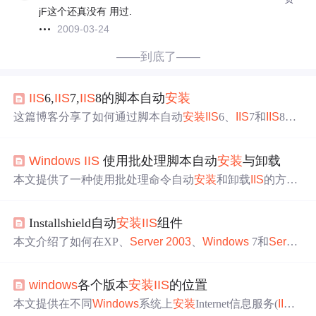
jF这个还真没有 用过.
2009-03-24
——到底了——
IIS
6,
IIS
7,
IIS
8的脚本自动
安装
这篇博客分享了如何通过脚本自动
安装
IIS
6、
IIS
7和
IIS
8到
不同版本的
Windows
系统上，包括Win
Server
2003
、Win
7、Win
Server
2008、Win 8以及Win
Server
2012。
Windows
IIS
使用批处理脚本自动
安装
与卸载
本文提供了一种使用批处理命令自动
安装
和卸载
IIS
的方
法，包括
IIS
6、
IIS
7和
IIS
8的详细步骤。适用于
Windows
S
erver
2003
、
Windows
7、
Windows
Server
2008、
Windo
Installshield自动
安装
IIS
组件
ws
8和
Windows
Server
2012等操作系统。
本文介绍了如何在XP、
Server
2003
、
Windows
7和
Server
2008系统上自动
安装
IIS
组件。对于XP和
Server
2003
系
统，需要通过配置文件和修改注册表来实现；而对于
Wind
windows
各个版本
安装
IIS
的位置
ows
7和
Server
2008系统，则可以通过命令行工具直接启
用已预装的
IIS
组件。
本文提供在不同
Windows
系统上
安装
Internet信息服务(
IIS
)