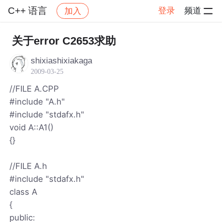
C++ 语言
登录
频道
加入
帖子详情
社区
C++ 语言
关于error C2653求助
shixiashixiakaga
2009-03-25
//FILE A.CPP
#include "A.h"
#include "stdafx.h"
void A::A1()
{}
//FILE A.h
#include "stdafx.h"
class A
{
public: