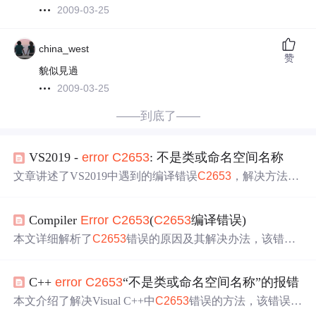
2009-03-25
china_west
赞
貌似見過
2009-03-25
——到底了——
VS2019 -
error
C2653
: 不是类或命名空间名称
文章讲述了VS2019中遇到的编译错误
C2653
，解决方法是
调整预编译头文件(pch.h)的包含顺序，确保在类头文件之
前包含。作者提醒读者注意头文件管理，避免因类引用和
Compiler
Error
C2653
(
C2653
编译错误)
包含问题导致编译错误。
本文详细解析了
C2653
错误的原因及其解决办法，该错误
通常出现在尝试使用未正确定义的标识符作为类名或命名
空间时。通过具体的代码示例展示了如何避免此类编译错
C++
error
C2653
“不是类或命名空间名称”的报错
误。
本文介绍了解决Visual C++中
C2653
错误的方法，该错误通
常出现在类或命名空间名称不正确时。文章指出，确保stda