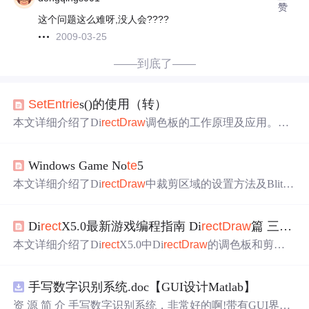
赞
这个问题这么难呀,没人会????
2009-03-25
——到底了——
Set
En
trie
s()的使用（转）
本文详细介绍了Di
rect
Draw
调色板的工作原理及应用。解
释了如何创建和使用调色板来管理色彩表，并展示了调色
板如何与Di
rect
Draw
Surface对象关联，实现色彩索引页面
Windows Game No
te
5
的有效显示。
本文详细介绍了Di
rect
Draw
中裁剪区域的设置方法及Blit操
作的实现流程，包括创建裁剪器对象、设置裁剪序列、关
联裁剪器与表面等关键步骤，并探讨了色彩键的应用。
Di
rect
X5.0最新游戏编程指南 Di
rect
Draw
篇 三、Di
本文详细介绍了Di
rect
X5.0中Di
rect
Draw
的调色板和剪切
板功能，包括调色板的类型、共享及动画效果，以及剪切
板的使用方法和共享特性。
手写数字识别系统.doc【GUI设计Matlab】
资 源 简 介 手写数字识别系统，非常好的啊!带有GUI界