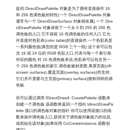
提供 DirectDrawPalette 对象是为了拥有直接操作 16
和 256 色调色板的特性(一个 DirectDrawPalette 对象
通常与一个 DirectDrawSurface 对象相依属).一个 Dire
ctDrawPalette 对象保留了一个从 0 到 255 的 256 色
调色板的入口;它不保留 16 色调色板的任何入口.它允
许直接对色彩表(color table)的直接操作.一个色彩表是
一系列颜色值(典型的是 RGB 三个一组).这个表可以包
含 16 或 24 位的 RGB 色彩入口,代表与每一个索引相
对应的颜色.对 16 色调色板来说,色彩表可以包含另一
个 256 色调色板的索引.调色板被材质图,离屏页面(off-
screen surfaces),覆盖页面(overlay surfaces)所支持,
它们并不需要与主页面(primary surface)拥有同样的调
色板.
你可以通过调用 IDirectDraw4::CreatePalette 函数来
创建一个调色板.该函数将返回一个指向 IdirectDrawPa
lette 接口的调色板对象的指针.你可以使用该接口的函
数来操作调色板入口,获得关于调色板对象能力的信息,
或初始化该对象(如果你用 CoCreateInstance 函数创
建它).