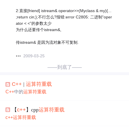
2:直接[friend] istream& operator>>(Myclass & my){...
;return cin;};不行怎么?报错:error C2805: 二进制“oper
ator < <”的参数太少
为什么还要传个istream&,
传istream& 是因为流对象不可复制.
2009-03-25
——到底了——
C++
|
运算符重载
C++
中的
运算符重载
【
c++
】cpp
运算符重载
c++
运算符重载