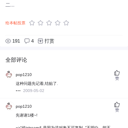
二...
给本帖投票
191
4
打赏
全部评论
pop1210
赞
这种问题先记着,结贴了.
2009-05-02
pop1210
赞
先谢谢1楼~!
=>"传istream& 是因为流对象不可复制. "不明白，能不