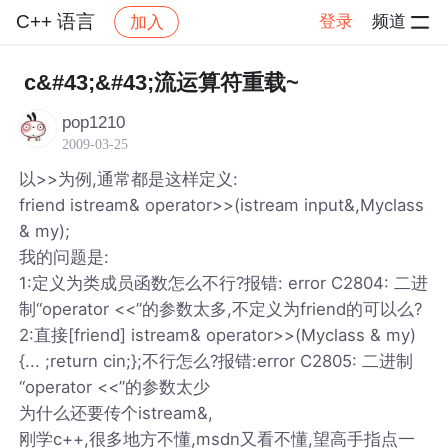
C++ 语言
登录
频道
加入
帖子详情
社区
C++ 语言
c&#43;&#43;流运算符重载~
pop1210
2009-03-25
以>>为例,通常都是这样定义:
friend istream& operator>>(istream input&,Myclass
& my);
我的问题是:
1:定义为类成员函数怎么不行?报错: error C2804: 二进
制“operator <<”的参数太多,不定义为friend的可以么?
2:直接[friend] istream& operator>>(Myclass & my)
{... ;return cin;};不行怎么?报错:error C2805: 二进制
“operator <<”的参数太少
为什么还要传个istream&,
刚学c++,很多地方不懂,msdn又看不懂,望高手指点一