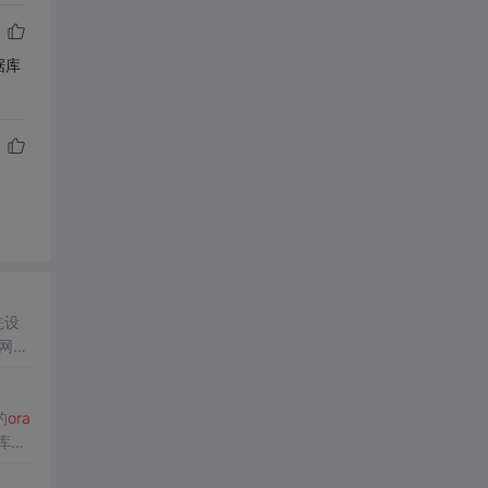
据库
先设
它网络
的
ora
库