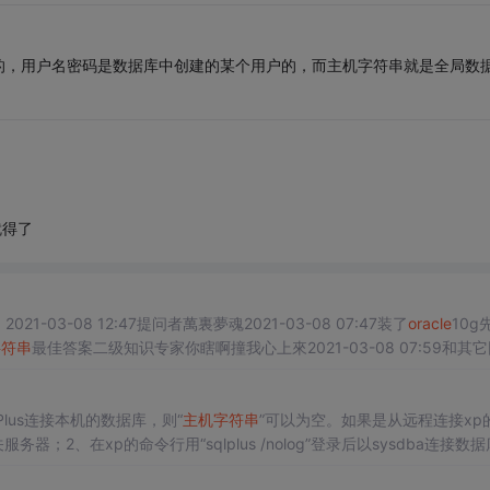
的，用户名密码是数据库中创建的某个用户的，而主机字符串就是全局数
就得了
1-03-08 12:47提问者萬裏夢魂2021-03-08 07:47装了
oracle
10g
字符串
最佳答案二级知识专家你瞎啊撞我心上來2021-03-08 07:59和其
，网络协议，端口号...
L*Plus连接本机的数据库，则“
主机
字符串
”可以为空。如果是从远程连接xp
服务器；2、在xp的命令行用“sqlplus /nolog”登录后以sysdba连接数据