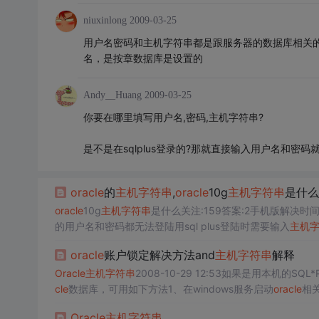
niuxinlong
2009-03-25
用户名密码和主机字符串都是跟服务器的数据库相关
名，是按章数据库是设置的
Andy__Huang
2009-03-25
你要在哪里填写用户名,密码,主机字符串?
是不是在sqlplus登录的?那就直接输入用户名和密码
oracle
的
主机
字符串
,
oracle
10g
主机
字符串
是什么
oracle
10g
主机
字符串
是什么关注:159答案:2手机版解决时间 202
的用户名和密码都无法登陆用sql plus登陆时需要输入
主机
应用一样，要通过网络连接服务器端，你需要指明：服务器地址
oracle
账户锁定解决方法and
主机
字符串
解释
Oracle
主机
字符串
2008-10-29 12:53如果是用本机的SQ
cle
数据库，可用如下方法1、在windows服务启动
oracle
相关
（"conn /as sysdba")；3、用“select name fr
Oracle
主机
字符串