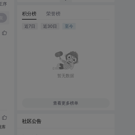
正序
积分榜
荣誉榜
复
近7日
近30日
至今
暂无数据
查看更多榜单
社区公告
据库