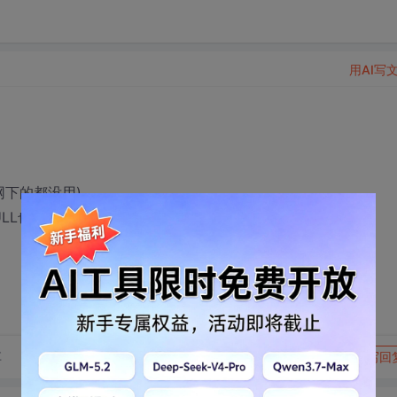
用AI写
官网下的都没用),
LL也不行),
转发到动态
举报
享
写回