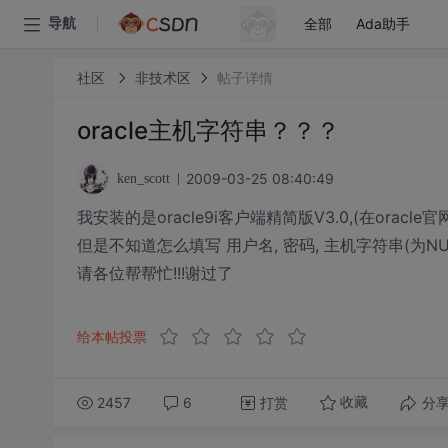
全部
Ada助手
导航
社区
非技术区
帖子详情
oracle主机字符串？？？
2009-03-25 08:40:49
ken_scott
我安装的是oracle9i客户端精简版V3.0,(在oracle
但是不知道怎么填写 用户名, 密码, 主机字符串(为NU
请各位帮帮忙!!!谢过了
给本帖投票
2457
6
打赏
分
收藏