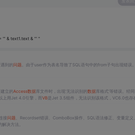
发表回
'" & text1.text & "' "
所遇到的
问题
。由于user作为表名导致了SQL语句中的from子句出现错误
新建立的
Access
数据
库文件时，出现‘无法识别的
数据
库格式’等错误。经
以上用Jet 4.0引擎，而
VB
是Jet 3.5组件，无法识别该格式，VC6.0也存
连接
问题
、Recordset错误、ComboBox操作、SQL语法修正、变量定
的解决方法。