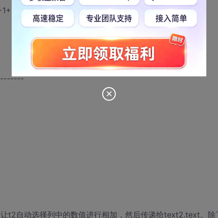
)，然后结果显示在form1上的text2.text上
-------
时。让t2自动选择列中的数值进行相加，然后传递给text2.text。除