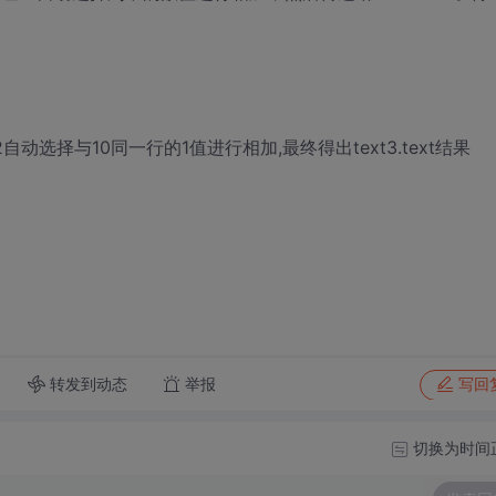
应的t2自动选择与10同一行的1值进行相加,最终得出text3.text结果
转发到动态
举报
写回
切换为时间