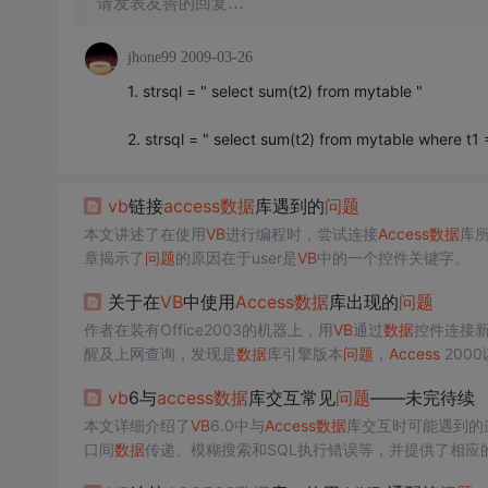
请发表友善的回复…
jhone99
2009-03-26
1. strsql = " select sum(t2) from mytable "
2. strsql = " select sum(t2) from mytable where t1 = 
vb
链接
access
数据
库遇到的
问题
本文讲述了在使用
VB
进行编程时，尝试连接
Access
数据
库
章揭示了
问题
的原因在于user是
VB
中的一个控件关键字。
关于在
VB
中使用
Access
数据
库出现的
问题
作者在装有Office2003的机器上，用
VB
通过
数据
控件连接
醒及上网查询，发现是
数据
库引擎版本
问题
，
Access
2000
问题
。
vb
6与
access
数据
库交互常见
问题
——未完待续
本文详细介绍了
VB
6.0中与
Access
数据
库交互时可能遇到的
口间
数据
传递、模糊搜索和SQL执行错误等，并提供了相应