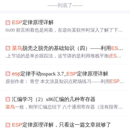
——到底了——
ESP
定律原理详解
0x00 前言闲着也是闲着，在逆向某软件时深入了解了下
E
SP
定律，然后就想写个文章记录并分享下。
ESP
定律又称
堆栈平衡定律，是应用频率最高的脱壳方法之一 ,不论是新
菜鸟
脱壳之脱壳的基础知识（四）——利用
ESP
定
手还是老手都经常用到。...
.上节说的是单步跟踪法，这节讲的是利用堆栈平衡(
ESP
定律)来进行脱壳！想必大家都听说过
ESP
定律这个大名
吧！
ESP
定律运用的就是堆栈平衡原理！一般的加壳软件
esp
定律手动nspack 3.7_
ESP
定律原理详解
在执行时，首先要初始化，保存环境（保存各个寄存器的
值），一般利用PUSHAD（相当于把eax,ecx,edx,
ebx
,
esp
,
e
原创作者： 青空 本文涉及知识点靶场练习——利用
ESP
定
bp
,esi,edi都压栈），当加壳程序的外壳执行完毕以后，再
律进行脱壳： 理解
ESP
原理的操作机理并掌握使用
ESP
原
来恢复各个寄存器的内容，通常会用POPAD...
理进行脱壳的流程。实验:利用
ESP
定律进行脱壳(合天网
汇编学习（2）x86汇编的几种寄存器
安实验室)​www.hetianlab.com0x00 前言疫情期间闲着也是闲
着，在逆向某软件时深入了解了下
ESP
定律，然后就想写
菜鸟
一枚，刚学汇编总结下 八个通用寄存器（没有段寄存
个文章记录并分享下。
ESP
定律又称堆栈平衡定律，是应
器） EAX,
EBX
,ECX,EDX,
EBP
,
ESP
,EDI,ESI
ESP
指向栈
用频率最高的脱壳方法之一 ,不论是新手还是老手都经...
顶 PUSH一个值进栈，是存放在
ESP
上面那个地方，push
ESP
定律原理详解，只看这一篇文章就够了
后
ESP
值减少，再次指向栈顶。POP是将
ESP
指向的值 PO