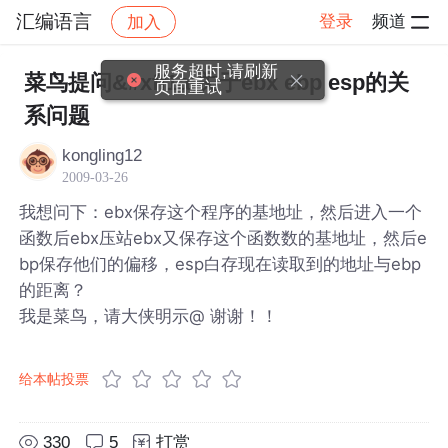
汇编语言
登录
频道
加入
帖子详情
社区
汇编语言
服务超时,请刷新
菜鸟提问&#xff1a;关于ebx ebp esp的关
页面重试
系问题
kongling12
2009-03-26
我想问下：ebx保存这个程序的基地址，然后进入一个
函数后ebx压站ebx又保存这个函数数的基地址，然后e
bp保存他们的偏移，esp白存现在读取到的地址与ebp
的距离？
我是菜鸟，请大侠明示@ 谢谢！！
给本帖投票
330
5
打赏