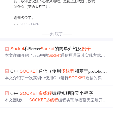
的，或许是没沉下心思来看吧。之前上去找过，没找
到什么（英语太烂了）。
谢谢各位了。
2009-03-26
——到底了——
Socket
和Server
Socket
的简单介绍及
例子
本文详细介绍了Java中的
Socket
通信原理及其实现方式，
包括客户端和服务端的建立连接过程、数据收发流程，以
及如何使用
多线程
处理多个客户端的并发请求。
C++
SOCKET
通信（使用
多线程
和基于protobuf协议）
本文介绍了一次实训中使用C++进行
SOCKET
通信的实
践，结合
多线程
技术和protobuf协议。通过创建多个客户端
与一个服务器，实现客户端间的文本消息互发。项目使用
C++
SOCKET
多线程
编程实现聊天小程序
VS2017并涉及protobuf的配置步骤，最终展示了运行截
图。
本文围绕C++
SOCKET
多线程
编程实现单播聊天室展开。
先介绍网络协议要素与对等性原则，类比说明TCP/IP体系
结构，阐述
SOCKET
概念及分类。接着给出单播聊天室实