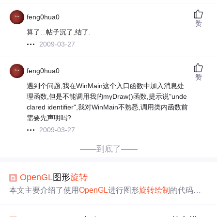
feng0hua0
赞
算了...帖子沉了,结了.
2009-03-27
feng0hua0
赞
遇到个问题,我在WinMain这个入口函数中加入消息处
理函数,但是不能调用我的myDraw()函数,提示说"unde
clared identifier",我对WinMain不熟悉,调用类内函数前
需要先声明吗?
2009-03-27
——到底了——
OpenGL
图形
旋转
本文主要介绍了使用
OpenGL
进行图形
旋转
绘制
的代码
实
现
。定义了用于三角形和
四边形
旋转
的角度变量，在
绘制
函数中，先清除屏幕和深度缓存，对图形进行平移和
旋转