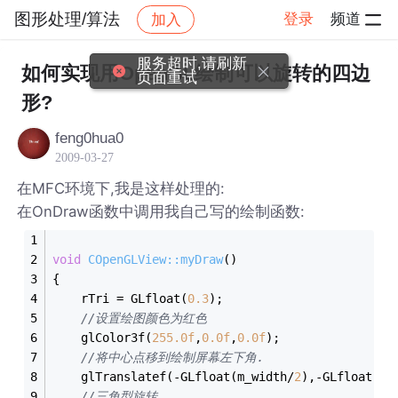
图形处理/算法
登录
频道
加入
帖子详情
社区
图形处理/算法
服务超时,请刷新
如何实现用OpenGL绘制可以旋转的四边
页面重试
形?
feng0hua0
2009-03-27
在MFC环境下,我是这样处理的:
在OnDraw函数中调用我自己写的绘制函数:
void
COpenGLView::myDraw
()
{
	rTri = GLfloat(
0.3
);
//设置绘图颜色为红色 
	glColor3f(
255.0f
,
0.0f
,
0.0f
);
//将中心点移到绘制屏幕左下角.
	glTranslatef(-GLfloat(m_width/
2
),-GLfloat(m_
//三角型旋转