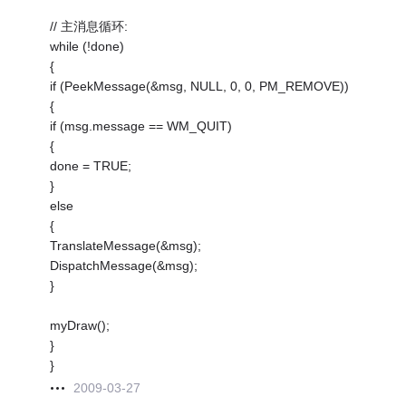
// 主消息循环:
while (!done)
{
if (PeekMessage(&msg, NULL, 0, 0, PM_REMOVE))
{
if (msg.message == WM_QUIT)
{
done = TRUE;
}
else
{
TranslateMessage(&msg);
DispatchMessage(&msg);
}
myDraw();
}
}
2009-03-27