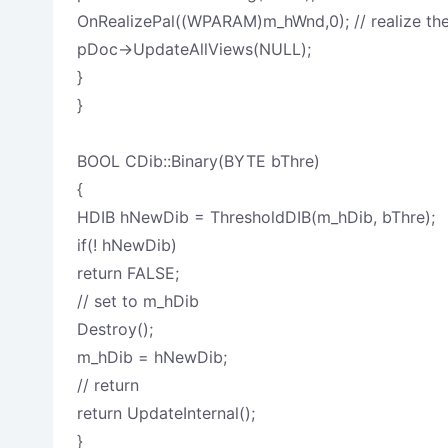
OnRealizePal((WPARAM)m_hWnd,0); // realize the
pDoc->UpdateAllViews(NULL);
}
}
BOOL CDib::Binary(BYTE bThre)
{
HDIB hNewDib = ThresholdDIB(m_hDib, bThre);
if(! hNewDib)
return FALSE;
// set to m_hDib
Destroy();
m_hDib = hNewDib;
// return
return UpdateInternal();
}