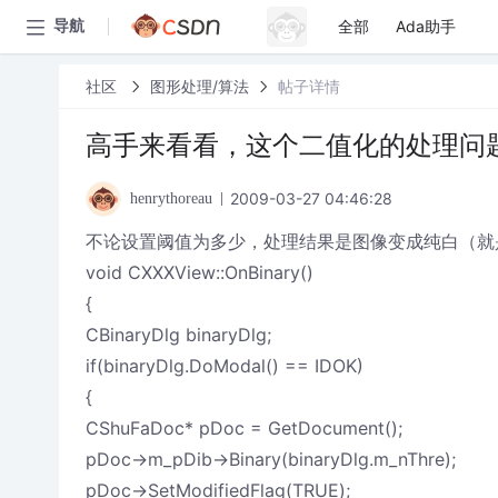
全部
Ada助手
导航
社区
图形处理/算法
帖子详情
高手来看看，这个二值化的处理问
2009-03-27 04:46:28
henrythoreau
不论设置阈值为多少，处理结果是图像变成纯白（就
void CXXXView::OnBinary()
{
CBinaryDlg binaryDlg;
if(binaryDlg.DoModal() == IDOK)
{
CShuFaDoc* pDoc = GetDocument();
pDoc->m_pDib->Binary(binaryDlg.m_nThre);
pDoc->SetModifiedFlag(TRUE);