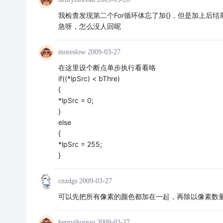
我检查发现第二个For循环体忘了加{}，但是加上后结
急呀，怎么没人回呢
moreslow
2009-03-27
在这里设个断点单步执行看看咯
if((*lpSrc) < bThre)
{
*lpSrc = 0;
}
else
{
*lpSrc = 255;
}
cnzdgs
2009-03-27
可以先把所有像素的颜色都加在一起，再除以像素数
henrythoreau
2009-03-27