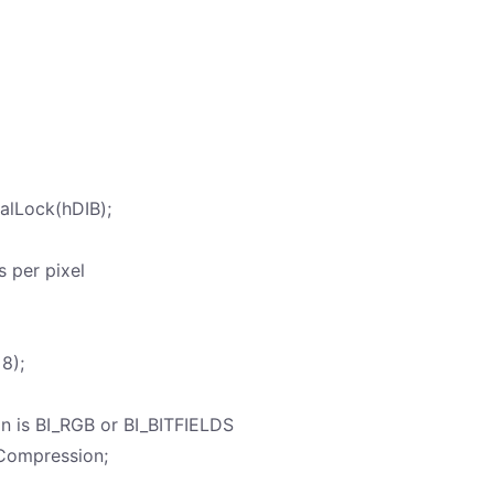
lLock(hDIB);
s per pixel
8);
on is BI_RGB or BI_BITFIELDS
Compression;