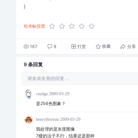
}
给本帖投票
167
9
打赏
分享
收藏
9 条
回复
请发表友善的回复…
cnzdgs
2009-03-29
是256色图象？
henrythoreau
2009-03-29
我处理的是灰度图像
7楼的法子不行，结果还是那样