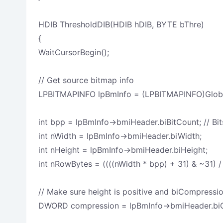
HDIB ThresholdDIB(HDIB hDIB, BYTE bThre)
{
WaitCursorBegin();
// Get source bitmap info
LPBITMAPINFO lpBmInfo = (LPBITMAPINFO)Globa
int bpp = lpBmInfo->bmiHeader.biBitCount; // Bit
int nWidth = lpBmInfo->bmiHeader.biWidth;
int nHeight = lpBmInfo->bmiHeader.biHeight;
int nRowBytes = ((((nWidth * bpp) + 31) & ~31) / 
// Make sure height is positive and biCompressi
DWORD compression = lpBmInfo->bmiHeader.bi