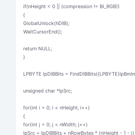
if(nHeight < 0 || (compression != BI_RGB))
{
GlobalUnlock(hDIB);
WaitCursorEnd();
return NULL;
}
LPBYTE lpDIBBits = FindDIBBits((LPBYTE)lpBmIn
unsigned char *lpSrc;
for(int i = 0; i < nHeight; i++)
{
for(int j = 0; j < nWidth; j++)
lpSrc = lpDIBBits + nRowBytes * (nHeight - 1 - i) 