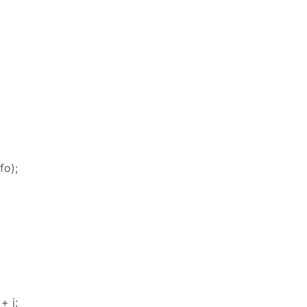
fo);
+ j;