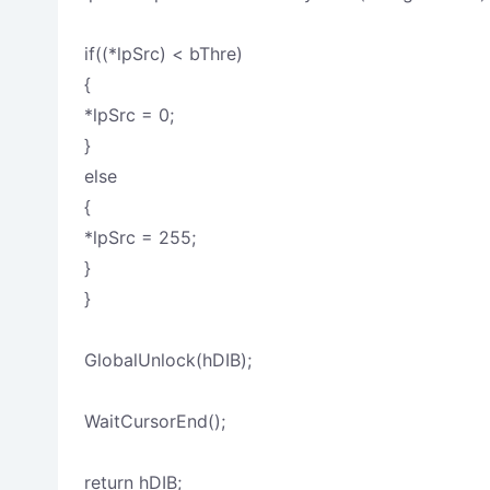
if((*lpSrc) < bThre)
{
*lpSrc = 0;
}
else
{
*lpSrc = 255;
}
}
GlobalUnlock(hDIB);
WaitCursorEnd();
return hDIB;