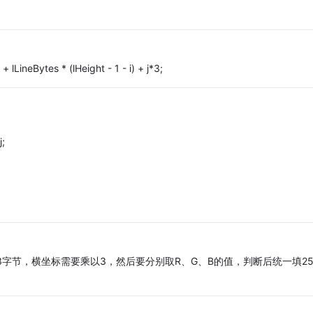
neBytes * (lHeight - 1 - i) + j*3;
j;
字节，横坐标需要乘以3，然后要分别取R、G、B的值，判断后统一填25