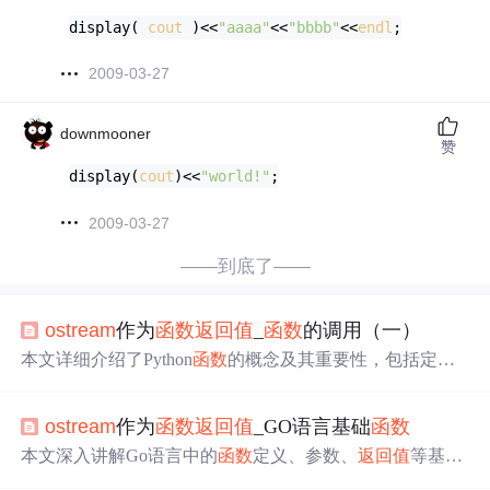
display( 
cout
 )<<
"aaaa"
<<
"bbbb"
<<
endl
;
2009-03-27
downmooner
赞
display(
cout
)<<
"world!"
;
2009-03-27
——到底了——
ostream
作为
函数
返回值
_
函数
的调用（一）
本文详细介绍了Python
函数
的概念及其重要性，包括定义
方法、调用过程、参数传递方式及
返回值
等核心内容，并
通过实例展示了如何使用
函数
提高编程效率。
ostream
作为
函数
返回值
_GO语言基础
函数
本文深入讲解Go语言中的
函数
定义、参数、
返回值
等基础
知识，并探讨了匿名
函数
、闭包及defer语句的高级用法。