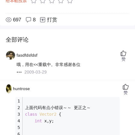
给本帖投票
697
8
打赏
全部评论
fasdfdsfdsf
赞
哦，用在<<重载中。非常感谢各位
2009-03-29
huntrose
赞
上面代码有点小错误～～ 更正之～
class
Vector2
 {
int
 x,y;
    ....