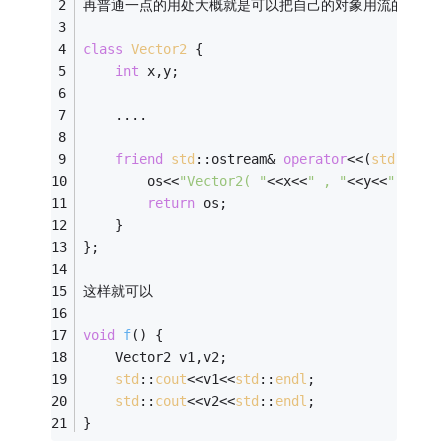
再普通一点的用处大概就是可以把自己的对象用流的方法输
class
Vector2
 {
int
 x,y;
    ....
friend
std
::ostream& 
operator
<<(
std
::ostr
        os<<
"Vector2( "
<<x<<
" , "
<<y<<
" )"
;
return
 os;
    }
};
这样就可以
void
f
()
{
    Vector2 v1,v2;
std
::
cout
<<v1<<
std
::
endl
;
std
::
cout
<<v2<<
std
::
endl
;
}