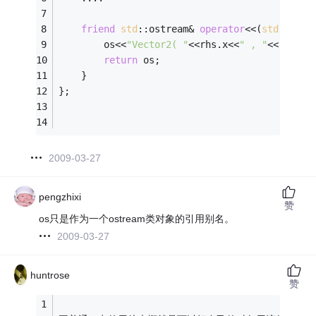
friend
std
::ostream& 
operator
<<(
std
::ostr
        os<<
"Vector2( "
<<rhs.x<<
" , "
<<rhs.y<
return
 os;
    }
};
2009-03-27
pengzhixi
赞
os只是作为一个ostream类对象的引用别名。
2009-03-27
huntrose
赞