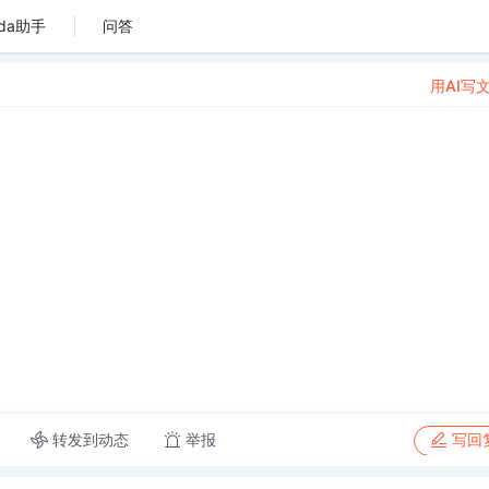
da助手
问答
用AI写
转发到动态
举报
写回