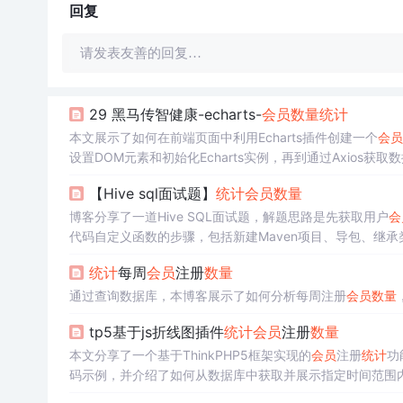
回复
请发表友善的回复…
29 黑马传智健康-echarts-
会员
数量
统计
本文展示了如何在前端页面中利用Echarts插件创建一个
会员
设置DOM元素和初始化Echarts实例，再到通过Axios获取数据并更
交互。理解Echarts参数、日历类以及前端与后端数据类型
【Hive sql面试题】
统计
会员
数量
博客分享了一道Hive SQL面试题，解题思路是先获取用户
会
代码自定义函数的步骤，包括新建Maven项目、导包、继承
统计
每周
会员
注册
数量
通过查询数据库，本博客展示了如何分析每周注册
会员
数量
tp5基于js折线图插件
统计
会员
注册
数量
本文分享了一个基于ThinkPHP5框架实现的
会员
注册
统计
功
码示例，并介绍了如何从数据库中获取并展示指定时间范围