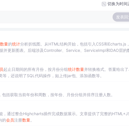
切换为时间
发表回
数量
的
统计
分析折线图。从HTML结构开始，包括引入CSS和Echarts.js
新图表。后端涉及Controller、Service、ServiceImpl和DAO层
的匹配是关键。
员
起止日期间的所有月份，按月份分组
统计
数量
并转换格式。答案给出了J
类等，还说明了SQL代码操作，如上传jar包、添加函数等。
，包括获取当前年份和周数，按年份、月份分组并排序注册人数。
能，通过整合Highcharts插件完成数据展示。文章提供了完整的HTML+J
内的
会员
注册
数量
。