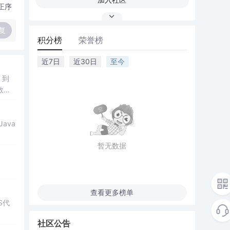
正序
复
积分榜
荣誉榜
近7日
近30日
至今
，到
的数据
ava
暂无数据
查看更多榜单
S代
社区公告