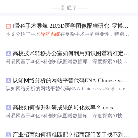
——到底了——
[骨科手术导航]2D/3D医学图像配准研究_罗博博_南方科技大学
本文介绍了手术
导航系统
在复杂手术中的重要性，特别是2
D/3D图像配准对手术成败的影响。手术导航包括术前规
划、术中实时导航和术后评价。医学图像配准涉及几何空
高校技术转移办公室如何利用知识图谱精准定位产业需求与技术适配点？.docx
间变换、图像插值、相似性测度函数和优化。CUDA在加
速2D-3D医学图像配准中起关键作用，通过数字重建影像
科易网基于40亿+科创知识图谱数据库，深度探索AI技术
技术（DRR）提高实时性，如基于光场的方法和GPU加速
在技术转移、成果转化、技术经纪、知识产权、产业创
技术。
新、科技招商等垂直领域的多样化应用场景，研究科技创
认知网络分析的网站平替代码ENA-Chinese-vs-English-reproducible.zip
新领域的AI+数智化解决方案，推动科技创新与产业创新
智能化发展。
认知网络分析的网站平替代码ENA-Chinese-vs-English-repro
ducible.zip
高校如何提升科研成果的转化效率？.docx
科易网基于40亿+科创知识图谱数据库，深度探索AI技术
在技术转移、成果转化、技术经纪、知识产权、产业创
新、科技招商等垂直领域的多样化应用场景，研究科技创
产业招商如何精准匹配？招商部门苦于找不到符合产业链补链强链方向的目标企业怎么办？.docx
新领域的AI+数智化解决方案，推动科技创新与产业创新