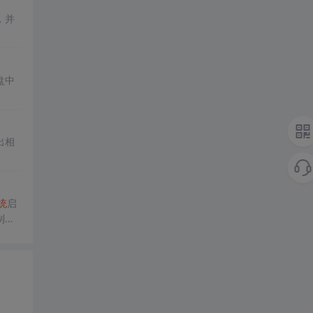
，并
盘中
出相
统
启
制结