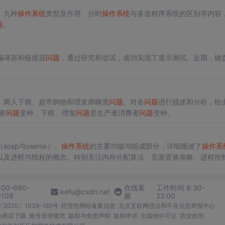
、九种
操作系统
类型及作用、分时
操作系统
与多道程序系统的区别等内容
题
。
编译器和链接器
问题
，通过研究和尝试，成功实现了显示测试。近期，键
、两人下棋、超市购物和理发师睡觉
问题
。对各
问题
进行描述和分析，给
者
问题
变种，下棋、理发
问题
是生产者消费者
问题
变种。
sosp与usenix）、
操作系统
的主要功能与组成部分，详细阐述了
操作系
以及进程与线程的概念。特别关注内存分配算法、页面置换策略、进程控
400-660-
在线客
工作时间 8:30-
kefu@csdn.net
0108
服
22:00
2020〕1039-165号
经营性网站备案信息
北京互联网违法和不良信息举报中心
me商店下载
账号管理规范
版权与免责声明
版权申诉
出版物许可证
营业执照