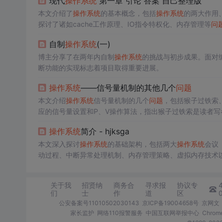
现代
操作系统
第一章 引论 答案 自己整理版
本文介绍了
操作系统
的基本概念，包括
操作系统
的两大作用
探讨了诸如cache工作原理、IO指令特权化、内存管理等
问
自制
操作系统
(一)
博主分享了在两年内自制
操作系统
的挑战与初步成果。面对
断功能的实现标志着项目取得重要进展。
操作系统
——信号量机制的其他几个
问题
本文介绍
操作系统
信号量机制的几个
问题
，包括猴子过铁索
应的信号量设置和P、V操作算法，指出猴子过铁索是读者写
操作系统
简介 - hjksga
本文深入探讨
操作系统
的基础架构，包括两大
操作系统
会议（
动过程、中断异常处理机制、内存管理策略、虚拟内存技术
构和状态模型，以及同步与死锁
问题
。
关于我
招贤纳
商务合
寻求报
协议专
们
士
作
道
区
公安备案号11010502030143
京ICP备19004658号
京网文〔
家长监护
网络110报警服务
中国互联网举报中心
Chro