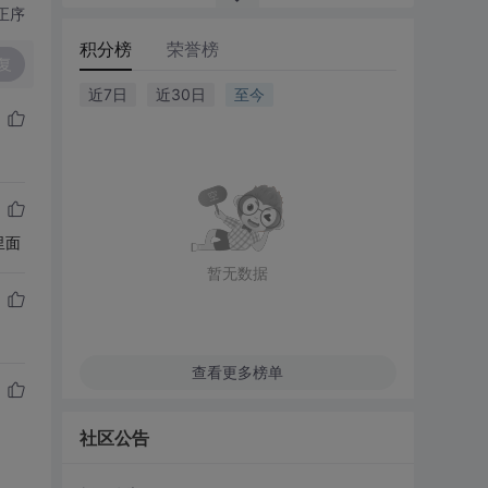
正序
积分榜
荣誉榜
复
近7日
近30日
至今
里面
暂无数据
查看更多榜单
社区公告