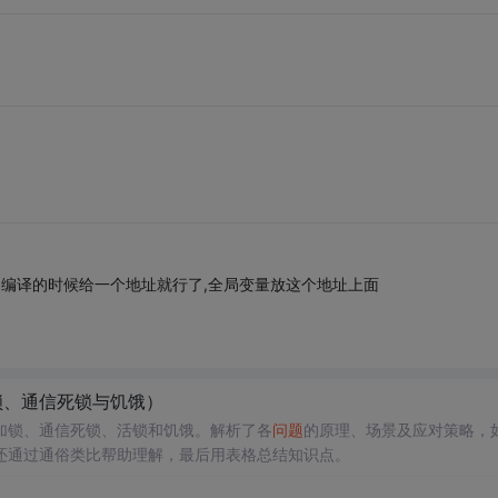
可. 编译的时候给一个地址就行了,全局变量放这个地址上面
锁、通信死锁与饥饿）
加锁、通信死锁、活锁和饥饿。解析了各
问题
的原理、场景及应对策略，
还通过通俗类比帮助理解，最后用表格总结知识点。