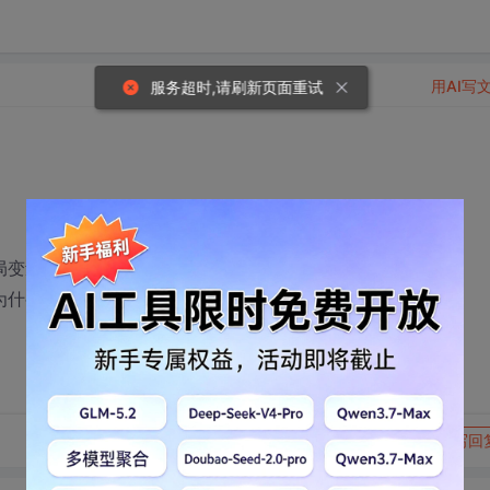
用AI写
服务超时,请刷新页面重试
局变量区别开来
么，为什么，谢谢！
转发到动态
举报
写回