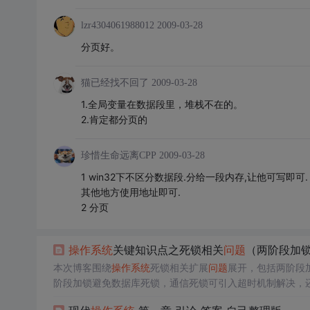
lzr4304061988012
2009-03-28
分页好。
猫已经找不回了
2009-03-28
1.全局变量在数据段里，堆栈不在的。
2.肯定都分页的
珍惜生命远离CPP
2009-03-28
1 win32下不区分数据段.分给一段内存,让他可写即
其他地方使用地址即可.
2 分页
操作系统
关键知识点之死锁相关
问题
（两阶段加
本次博客围绕
操作系统
死锁相关扩展
问题
展开，包括两阶段
阶段加锁避免数据库死锁，通信死锁可引入超时机制解决，