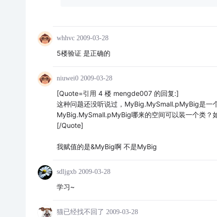
whhvc
2009-03-28
5楼验证 是正确的
niuwei0
2009-03-28
[Quote=引用 4 楼 mengde007 的回复:]
这种问题还没听说过，MyBig.MySmall.pMyBig
MyBig.MySmall.pMyBig哪来的空间可以装一
[/Quote]
我赋值的是&MyBig啊 不是MyBig
sdljgxb
2009-03-28
学习~
猫已经找不回了
2009-03-28