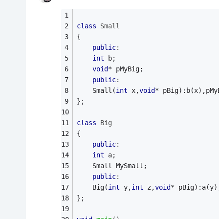
class
Small
{ 
public
: 
int
 b; 
void
* pMyBig; 
public
: 
	Small(
int
 x,
void
* pBig):b(x),pMy
}; 
class
Big
{ 
public
: 
int
 a; 
	Small MySmall; 
public
: 
	Big(
int
 y,
int
 z,
void
* pBig):a(y)
}; 