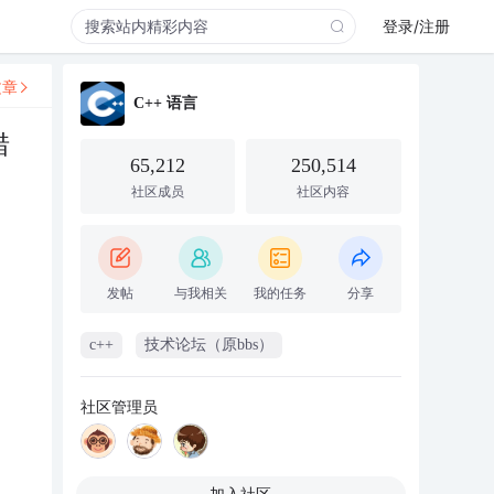
登录/注册
文章
C++ 语言
错
65,212
250,514
社区成员
社区内容
发帖
与我相关
我的任务
分享
c++
技术论坛（原bbs）
社区管理员
加入社区