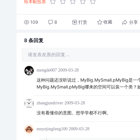
给本帖投票
109
8
打赏
分享
收藏
8 条
回复
请发表友善的回复…
mengde007
2009-03-28
这种问题还没听说过，MyBig.MySmall.pMyBig
MyBig.MySmall.pMyBig哪来的空间可以装一
zhangjundriver
2009-03-28
没有看懂你的意图。想学学都不行啊。
muyejingfeng100
2009-03-28