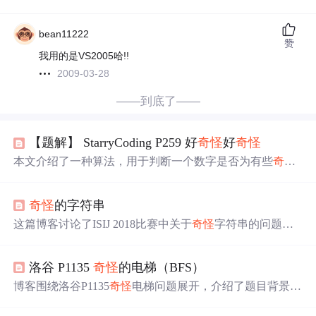
bean11222
赞
我用的是VS2005哈!!
2009-03-28
——到底了——
【题解】 StarryCoding P259 好
奇怪
好
奇怪
本文介绍了一种算法，用于判断一个数字是否为有些
奇怪
的数字，即能否被仅由4和7组成的
奇怪
数字整除。通过分
解数字的每一位，检查是否只包含4或7，并验证4或7是否
奇怪
的字符串
为其因子。
这篇博客讨论了ISIJ 2018比赛中关于
奇怪
字符串的问题，
其中
奇怪
字符串满足其连续子串集合等于非连续子串集
合。文章介绍了如何判断一个字符串是否
奇怪
，并提供了
洛谷 P1135
奇怪
的电梯（BFS）
处理这类问题的思路，包括使用压缩扫描线和避免重复计
数的方法。
博客围绕洛谷P1135
奇怪
电梯问题展开，介绍了题目背景、
描述、输入输出格式等。题目是在每层有特定数字的
奇怪
电梯中，从A楼到B楼求最少按键次数。题解提到用C++标