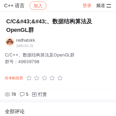
C++ 语言
登录
频道
加入
帖子详情
社区
C++ 语言
C/C&#43;&#43;、数据结构算法及
OpenGL群
redhatskk
2009-03-29
C/C++、数据结构算法及OpenGL群
群号：49939798
给本帖投票
78
5
打赏
全部评论