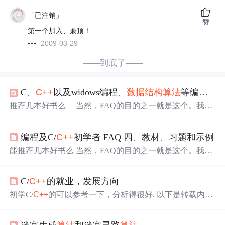
「已注销」
赞
第一个加入、兼顶！
2009-03-29
——到底了——
C、
C++
以及widows编程、
数据结构
算法
等编程书籍推荐
推荐几本好书么 当然，FAQ的目的之一就是这个。我将
分别介绍纯C、
C++
以及widows编程、
数据结构
算法
以及
图形库等等的教材。市场上这些主题中任意一个的教材都
编程及C/
C++
初学者 FAQ 四、教材、习题和示例
是汗牛充栋，读都读不完。不过很显然，大家都公认的经
典，也只是那么寥寥数本而已。下面推荐的都是这样的著
能推荐几本好书么 当然，FAQ的目的之一就是这个。我将
作，当然总是有好作品在不断推出，我这里不可能把他们
分别介绍纯C、
C++
以及widows编程、
数据结构
算法
以及
都列举出来，你可以用自己的犀利的目光把他们挑出来。
图形库等等的教材。市场上这些主题中任意一个的教材都
首先是纯C的教材
C/
C++
的就业，发展方向
是汗牛充栋，读都读不完。不过很显然，大家都公认的经
典，也只是那么寥寥数本而已。下面推荐的都是这样的著
初学C/
C++
的可以参考一下，分析得很好. 以下是转载内容
作，当然总是有好作品在不断推出，我这里不可能把他们
C++
学习路线 从学习
C++
到现在已经有四个年头了，但是
都列举出来，你可以用自己的犀利的目光把他们挑出来。
从来没有很深入学习，有人说
C++
是面向对象的编程语
首先是纯C的教材 第一本：H.