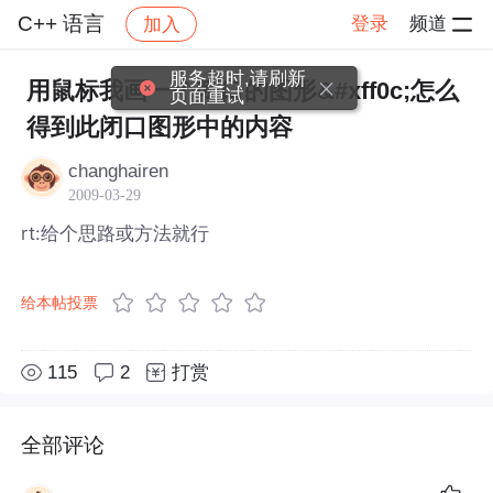
C++ 语言
登录
频道
加入
帖子详情
社区
C++ 语言
服务超时,请刷新
用鼠标我画一个闭口的图形&#xff0c;怎么
页面重试
得到此闭口图形中的内容
changhairen
2009-03-29
rt:给个思路或方法就行
给本帖投票
115
2
打赏
全部评论