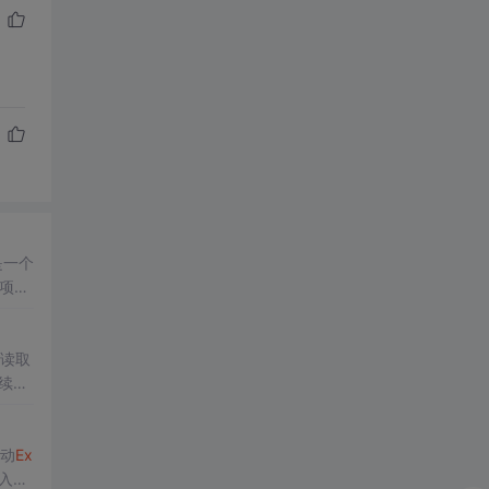
是一个
 项目
读取
续有
。写
启动
Ex
入脚