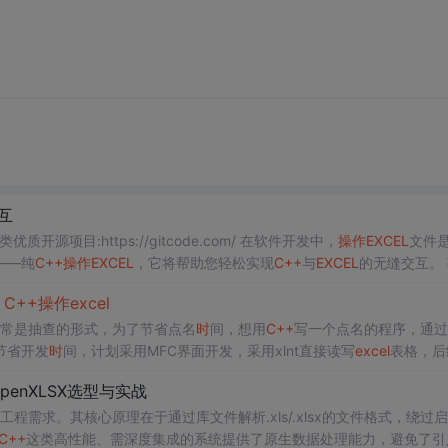
互
质开源项目:https://gitcode.com/ 在软件开发中，
操作
EXCEL
文件
——纯
C++
操作
EXCEL
，它将帮助您轻松实现
C++
与
EXCEL
的无缝交互。
库的情况下，直接使用
C++
语言读写EXCE...
用
C++
操作
excel
考勤通常是抽查的形式，为了节省点名
时
间，想用
C++
写一个点名的程序，通过
节省开发
时
间，计划采用MFC界面开发，采用xlnt直接读写
excel
表格，后
发现个别地方描述和截图有不一致的地方，那是因为截图的
时
间点的
问题
与OpenXLSX选型与实战
工程需求。其核心原理在于通过库文件解析.xls/.xlsx的文件格式，绕过
C++
这类高性能、需深度集成的系统提供了原生数据处理能力，避免了引