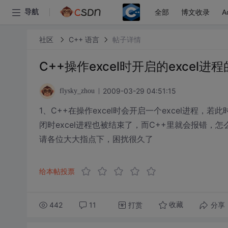
全部
博文收录
A
导航
社区
C++ 语言
帖子详情
C++操作excel时开启的excel进
2009-03-29 04:51:15
flysky_zhou
1、C++在操作excel时会开启一个excel进程，若此
闭时excel进程也被结束了，而C++里就会报错，怎么限
请各位大大指点下，困扰很久了
给本帖投票
442
11
打赏
分享
收藏