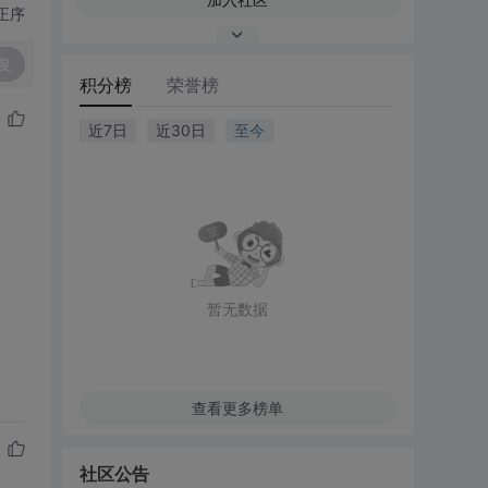
正序
复
积分榜
荣誉榜
近7日
近30日
至今
暂无数据
查看更多榜单
社区公告