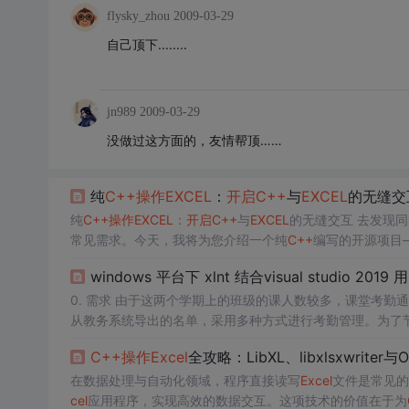
flysky_zhou
2009-03-29
自己顶下........
jn989
2009-03-29
没做过这方面的，友情帮顶……
纯
C++
操作
EXCEL
：
开启
C++
与
EXCEL
的无缝交
纯
C++
操作
EXCEL
：
开启
C++
与
EXCEL
的无缝交互 去发现同类优
常见需求。今天，我将为您介绍一个纯
C++
编写的开源项目
介绍 纯
C++
操作
EXCEL
项目为您提供了一种不依赖任何外部
windows 平台下 xlnt 结合visual studio 2019 
0. 需求 由于这两个学期上的班级的课人数较多，课堂
从教务系统导出的名单，采用多种方式进行考勤管理。为了
时
间的话再考虑改成QT之类的库。(后来自己再查看的
时
候
C++
操作
Excel
全攻略：LibXL、libxlsxwriter
这个主要是方便自...
在数据处理与自动化领域，程序直接读写
Excel
文件是常见的
cel
应用程序，实现高效的数据交互。这项技术的价值在于为