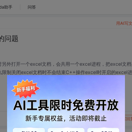
da助手
问答
用AI写
程的问题
时另外打开一个excel文档，会共用一个excel进程，把excel文
制关闭excel文档时不会结束C++操作excel时开启的excel进
转发到动态
举报
写回