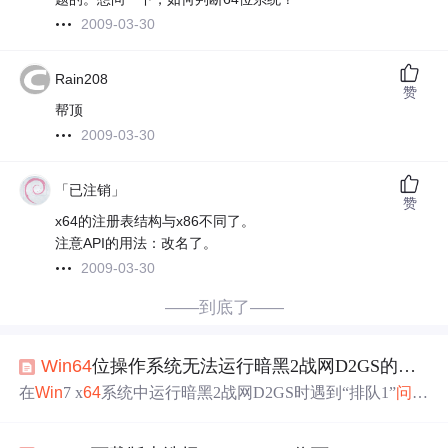
2009-03-30
Rain208
赞
帮顶
2009-03-30
「已注销」
赞
x64的注册表结构与x86不同了。
注意API的用法：改名了。
2009-03-30
——到底了——
Win
64
位操作系统无法运行暗黑2战网D2GS的解决办法
在
Win
7 x
64
系统中运行暗黑2战网D2GS时遇到“排队1”
问题
，原因是D2GS.exe无法
读取
注册表
中的配置信息。解决方
法是修改
注册表
，将[HKEY_LOCAL_MACHINESOFTWA