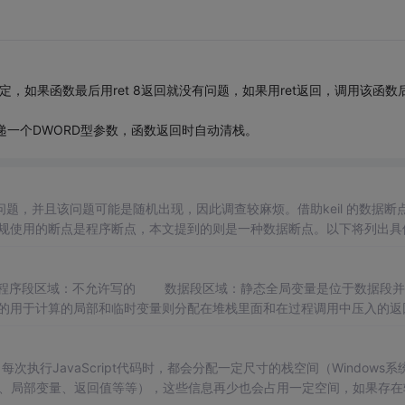
定，如果函数最后用ret 8返回就没有问题，如果用ret返回，调用该函数
传递一个DWORD型参数，函数返回时自动清栈。
问题，并且该问题可能是随机出现，因此调查较麻烦。借助keil 的数据断
后。如果堆栈通过固定地址分配，则通过查询keil 生成的.map获取栈
地址变量“pxNewTCB->pxStack”添加到变量监视区
序段区域：不允许写的 数据段区域：静态全局变量是位于数据段并
的用于计算的局部和临时变量则分配在堆栈里面和在过程调用中压入的返
s系统中
数、局部变量、返回值等等），这些信息再少也会占用一定空间，如果存在