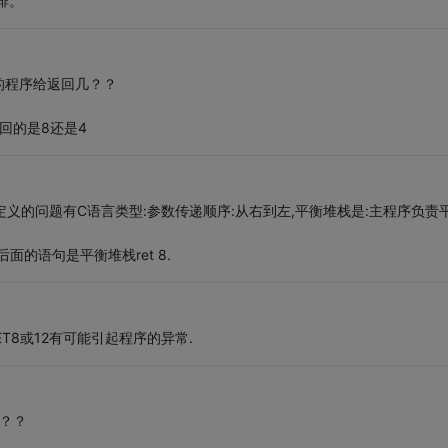
排。
的程序给返回几？？
回的是8还是4
型定义的问题有C语言类型:参数传递顺序:从右到左,平衡堆栈是:主程序负责
面的语句是平衡堆栈ret 8.
ET8或12有可能引起程序的异常.
？？？