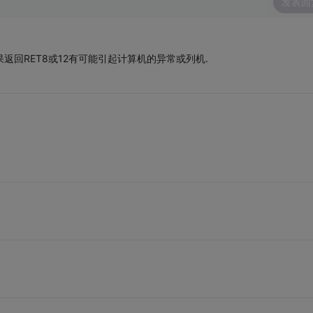
发表回
如果返回RET8或12有可能引起计算机的异常或列机.