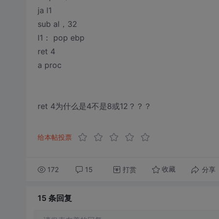
ja l1
sub al，32
l1： pop ebp
ret 4
a proc
ret 4为什么是4不是8或12？？？
给本帖投票
172
15
打赏
分享
收藏
15 条
回复