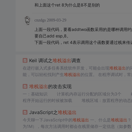
和上面这个ret 8为什么是8不是别的
cnzdgs
2009-03-29
上面一段代码，要看addtwo函数采用的是哪种调用约
要自己add esp,8。
下面一段代码，ret 4表示调用这个函数要通过栈来
Keil 调试之
堆栈溢出
调查
在进行嵌入式多任务系统软件开发，可能会出现
堆栈溢出
的
能，可以轻松找到产生
堆栈溢出
的位置。 在程序调试时，常规使用的断点是程序断点，本文提到的则是一种数据断点。以下将列出具体的
调试方法。 1、任务的
堆栈溢出
一般是栈底溢出，在编译完成之
堆栈溢出
的攻击实现
址；否则需要在任务创建过程中分配的堆栈时获取栈底地址，将堆栈
一：基础知识 计算机内存运行分配的区域分为3个 程
程序开始运行的时候被加载 堆栈区域：放置程序的动态
址数据。堆栈是一个先入后
JavaScript之
堆栈溢出
今天聊一下JavaScript中的
堆栈溢出
一、什么是
堆栈溢出
？ 每次执行JavaScript代码时，都会分配一定尺寸的栈空间（Window
为1M），每次方法调用时都会在栈里储存一定信息（如参