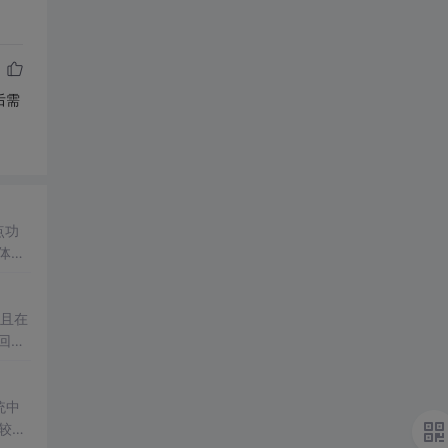
后需
点功
底地
且在
回地
较多