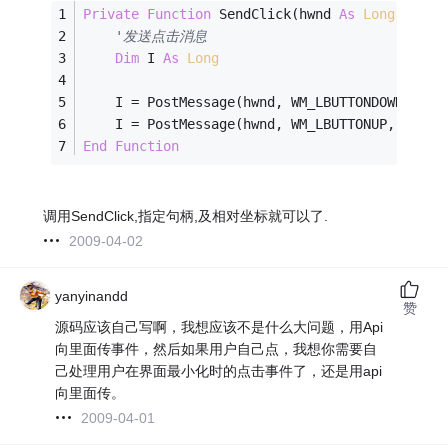
Private
Function
 SendClick(hwnd 
As
Long
, mX 
A
'发送点击消息 
Dim
 I 
As
Long
    I = PostMessage(hwnd, WM_LBUTTONDOWN, 
0
, 
    I = PostMessage(hwnd, WM_LBUTTONUP, 
0
, (m
End
Function
调用SendClick,指定句柄,及相对坐标就可以了.
2009-04-02
yanyinandd
赞
源码应该自己写啊，我想应该不是什么大问题，用Api
向里面传事件，然后如果用户自己点，我想你需要自
己处理用户在界面最小化时的点击事件了，还是用api
向里面传。
2009-04-01