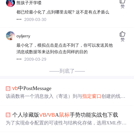
熊孩子开学喽
赞
都已经最小化了,点到哪里去呢? 这不是有点矛盾么
2009-03-30
oyljerry
赞
最小化了，模拟点击是点击不到了，你可以发送其他
消息或数据等来达到你点击同样的目的
2009-03-29
——到底了——
vb
中PostMessage
该函数将一个消息放入（寄送）到与
指定
窗口
创建的线程
相联系消息队列里，不等待线程处理消息就返回。消息队
列里的消息通过调用GetMessage和PeekMessage取得。 函数
个人珍藏版
VB
/
VB
A
鼠标
手势功能实战包下载
原型：B00L PostMessage（HWND hWnd，UINT Msg，WP
ARAM wParam，LPARAM lParam）； 参数 hWnd：其
窗
为了实现命令配置的可读性与结构化存储，选用XML作为
口
程序接收消息的
窗口
的句柄。可取有特定...
默认配置格式具有显著优势：它支持嵌套节点、类型标