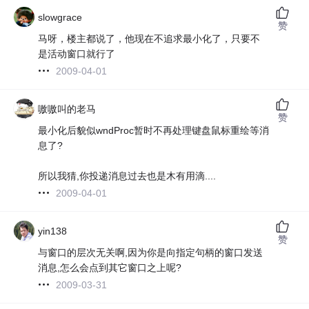
slowgrace
赞
马呀，楼主都说了，他现在不追求最小化了，只要不
是活动窗口就行了
2009-04-01
嗷嗷叫的老马
赞
最小化后貌似wndProc暂时不再处理键盘鼠标重绘等消
息了?
所以我猜,你投递消息过去也是木有用滴....
2009-04-01
yin138
赞
与窗口的层次无关啊,因为你是向指定句柄的窗口发送
消息,怎么会点到其它窗口之上呢?
2009-03-31