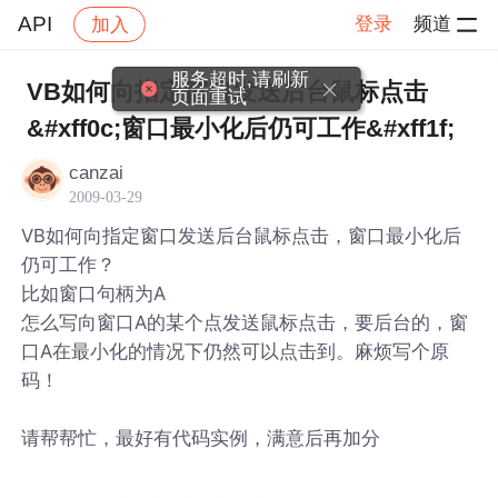
API
登录
频道
加入
帖子详情
社区
API
服务超时,请刷新
VB如何向指定窗口发送后台鼠标点击
页面重试
&#xff0c;窗口最小化后仍可工作&#xff1f;
canzai
2009-03-29
VB如何向指定窗口发送后台鼠标点击，窗口最小化后
仍可工作？
比如窗口句柄为A
怎么写向窗口A的某个点发送鼠标点击，要后台的，窗
口A在最小化的情况下仍然可以点击到。麻烦写个原
码！
请帮帮忙，最好有代码实例，满意后再加分