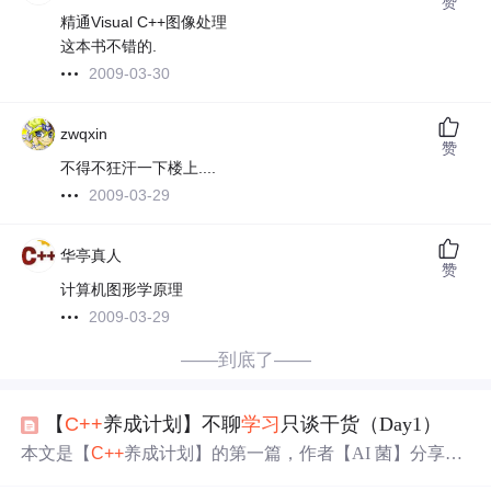
赞
精通Visual C++图像处理
这本书不错的.
2009-03-30
zwqxin
赞
不得不狂汗一下楼上....
2009-03-29
华亭真人
赞
计算机图形学原理
2009-03-29
——到底了——
【
C++
养成计划】不聊
学习
只谈干货（Day1）
本文是【
C++
养成计划】的第一篇，作者【AI 菌】分享了
C++
的应用领域、
学习
方法、简史和编程环境，适合新手