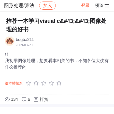
图形处理/算法
登录
频道
加入
帖子详情
社区
图形处理/算法
推荐一本学习visual c&#43;&#43;图像处
理的好书
bsgba211
2009-03-29
rt
我初学图像处理，想要看本相关的书，不知各位大侠有
什么推荐的
给本帖投票
134
6
打赏