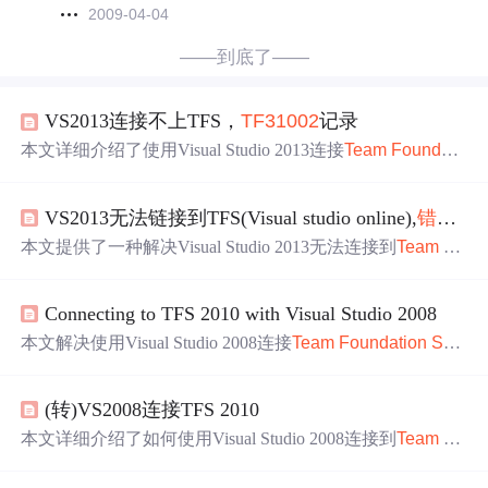
2009-04-04
——到底了——
VS2013连接不上TFS，
TF31002
记录
本文详细介绍了使用Visual Studio 2013连接
Team
Foundati
on
Server
（TFS）时遇到的常见问题及其解决方案，包括
Machine.config文件乱码、防火墙或安全软件阻止、IE代理
VS2013无法链接到TFS(Visual studio online),
错误
TF3
设置不当等，为开发者提供了实用的故障排查指南。
本文提供了一种解决Visual Studio 2013无法连接到
Team
Fo
undation
Server
的问题的方法。主要步骤包括关闭所有Vis
ual Studio实例，并在注册表中删除特定的文件夹。
Connecting to TFS 2010 with Visual Studio 2008
本文解决使用Visual Studio 2008连接
Team
Foundation
Ser
ver
2010时出现的
TF31002
错误
。文章详细介绍了安装必
要组件的顺序，并提供了正确的服务器URL格式。
(转)VS2008连接TFS 2010
本文详细介绍了如何使用Visual Studio 2008连接到
Team
Fo
undation
Server
2010的步骤，包括必要的组件安装顺序、
连接字符串的正确填写方式，以及在连接过程中可能遇到