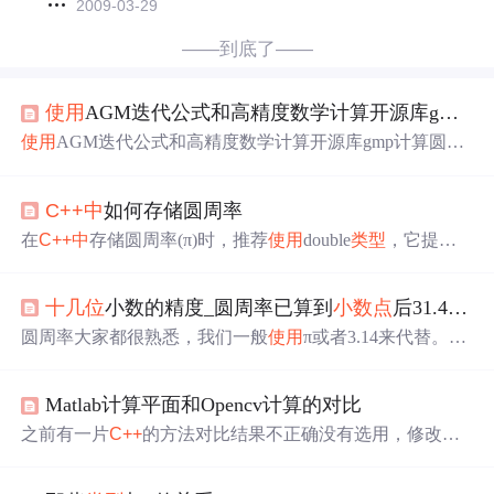
2009-03-29
——到底了——
使用
AGM迭代公式和高精度数学计算开源库gmp计算圆周率
使用
AGM迭代公式和高精度数学计算开源库gmp计算圆周
率
小数点
后1000位
C++
中
如何存储圆周率
在
C++
中
存储圆周率(π)时，推荐
使用
double
类型
，它提供
约15-16位有效数字，能精确表示圆周率的
小数点
后
十几位
，在精度与性能间达到最佳平衡。对于低精度需求可选用fl
十几位
小数的精度_圆周率已算到
小数点
后31.4万亿位，科学家们为什么还不放弃...
oat(6-7位有效数字)，极高精度需求可
使用
long double(18-19
位以上)。实际应用
中
，建议将圆周率定义为const double常
圆周率大家都很熟悉，我们一般
使用
π或者3.14来代替。在
量以提高代码可读性，并通过<iomanip>的setprecision控制
日常生活
中
，圆周率有
十几位
小数已经足够了。如果以39
输出精度。double是大多数场景下的最优选择，因其与标
位精度的圆周率值，来计算可观测宇宙(observable universe)
准数学库兼容性很好。
Matlab计算平面和Opencv计算的对比
的大小，误差还不到一个原子的体积。以前的人计算圆周
率，是要探究圆周率是不是循环小数，自从1761年兰伯特
之前有一片
C++
的方法对比结果不正确没有选用，修改之
证明了圆周率是无理数(无限不循环小数，不能写作两整数
后还是没有达到预期， 现在选用Opencv，结果基本一致，
之比)之后，我们可以说没必要再计算了。但有趣的是人类
可能还有
小数点
后
十几位
的小数的区别，可能是自己matla