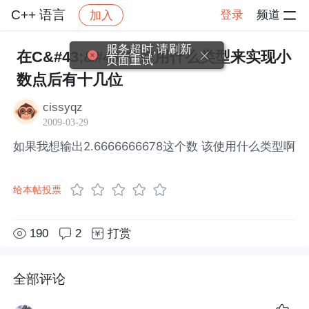
C++ 语言
登录
频道
加入
帖子详情
社区
C++ 语言
服务超时,请刷新
在C&#43;&#43;中使用什么类型来实现小
页面重试
数点后有十几位
cissyqz
2009-03-29
如果我想输出2.6666666678这个数 该使用什么类型啊
给本帖投票
190
2
打赏
全部评论