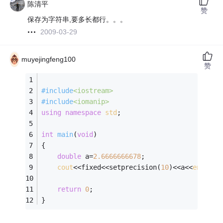
陈清平
赞
保存为字符串,要多长都行。。。
2009-03-29
muyejingfeng100
赞
#
include
<iostream>
#
include
<iomanip>
using
namespace
std
;
int
main
(
void
)
{
double
 a=
2.6666666678
;
cout
<<fixed<<setprecision(
10
)<<a<<
endl
;
return
0
;
}