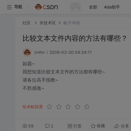
全部
Ada助手
导航
社区
非技术区
帖子详情
比较文本文件内容的方法有哪些？
2009-03-30 04:34:11
yeshio
如题~
我想知道比较文本文件的方法都有哪些~
请各位高手指教~
不胜感激~
给本帖投票
59
2
打赏
分享
收藏