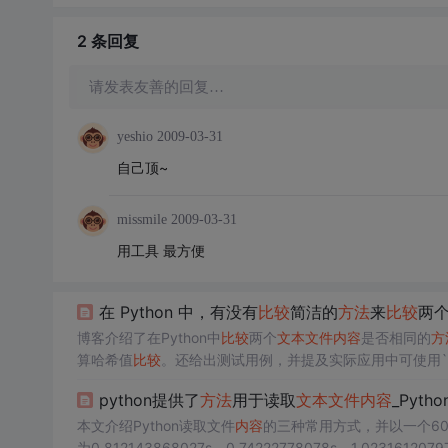
2 条
回复
请发表友善的回复…
yeshio
2009-03-31
自己顶~
missmile
2009-03-31
用工具 最方便
在 Python 中，有没有
比较
简洁的
方法
来
比较
两
博客介绍了在Python中
比较
两个
文本文件
内容
是否相同的
方
算哈希值
比较
。还给出测试用例，并提及实际应用中可使用`di
python提供了
方法
用于读取
文本文件
内容
_Pyth
本文介绍Python读取文件
内容
的三种常用方式，并以一个60M
为0.812143868027s、0.74222778078s、1.0231