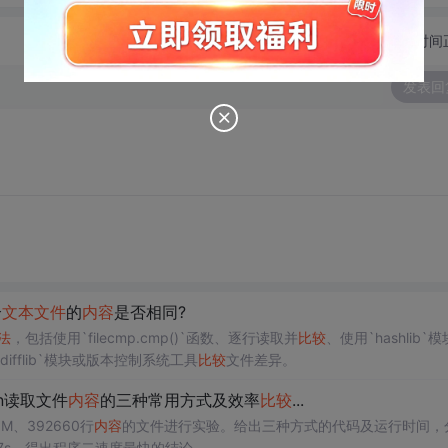
切换为时间
发表回
个
文本文件
的
内容
是否相同?
法
，包括使用`filecmp.cmp()`函数、逐行读取并
比较
、使用`hashlib`
fflib`模块或版本控制系统工具
比较
文件差异。
on读取文件
内容
的三种常用方式及效率
比较
...
、392660行
内容
的文件进行实验。给出三种方式的代码及运行时间，
6120797s，得出程序二速度最快的结论。