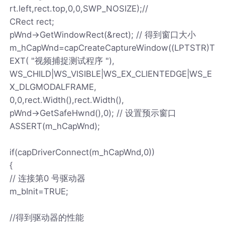
rt.left,rect.top,0,0,SWP_NOSIZE);//
CRect rect;
pWnd->GetWindowRect(&rect); // 得到窗口大小
m_hCapWnd=capCreateCaptureWindow((LPTSTR)T
EXT( "视频捕捉测试程序 "),
WS_CHILD|WS_VISIBLE|WS_EX_CLIENTEDGE|WS_E
X_DLGMODALFRAME,
0,0,rect.Width(),rect.Width(),
pWnd->GetSafeHwnd(),0); // 设置预示窗口
ASSERT(m_hCapWnd);
if(capDriverConnect(m_hCapWnd,0))
{
// 连接第0 号驱动器
m_bInit=TRUE;
//得到驱动器的性能