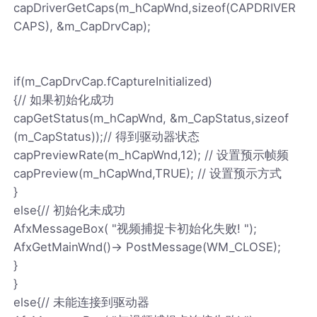
capDriverGetCaps(m_hCapWnd,sizeof(CAPDRIVER
CAPS), &m_CapDrvCap);
if(m_CapDrvCap.fCaptureInitialized)
{// 如果初始化成功
capGetStatus(m_hCapWnd, &m_CapStatus,sizeof
(m_CapStatus));// 得到驱动器状态
capPreviewRate(m_hCapWnd,12); // 设置预示帧频
capPreview(m_hCapWnd,TRUE); // 设置预示方式
}
else{// 初始化未成功
AfxMessageBox( "视频捕捉卡初始化失败! ");
AfxGetMainWnd()-> PostMessage(WM_CLOSE);
}
}
else{// 未能连接到驱动器