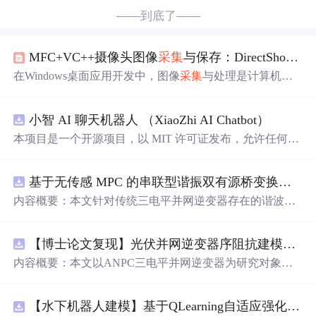
——到底了——
MFC+VC++摄像头图像
采集
与保存：DirectShow实战与OpenCV方案对比
在Windows桌面应用开发中，图像
采集
与处理是计算机视
觉和多媒体应用的基础。其核心原理是通过系统API或库
函数访问摄像头硬件，获取
视频流
数据，并转换为可处理
小智 AI 聊天机器人 （XiaoZhi AI Chatbot）
的图像格式。这项技术的价值在于为软件赋予视觉输入能
力，是实现工业检测、安防监控、视频通讯等功能的关键
本项目是一个开源项目，以 MIT 许可证发布，允许任何人
环节。在MFC框架下，开发者常面临技术选型问题：是使
免费使用，并可以用于商业用途。 我们希望通过这个项
用底层的DirectShow以获得精细控制和轻量级部署，还是
目，能够帮助更多人入门 AI 硬件开发，了解如何将当下飞
采用OpenCV这类高级库来快速实现功能并与图像处理流
基于无传感 MPC 的串联型谐振双有源桥变换器动态性能优化（Simulink仿真实现）
速发展的大语言模型应用到实际的硬件设备中。无论你是
水线无缝集成。本文聚焦于DirectShow方案，深入解析其Fi
对 AI 感兴趣的学生，还是想要探索新技术的开发者，都可
内容概要：本文针对传统三电平并网逆变器存在的谐波含
lter Graph构建
以通过这个项目获得宝贵的学习经验。
量高、电网不平衡工况适应性差及动态响应滞后等问题，
提出了一种基于有源中点箝位（ANPC）三电平逆变器的
【博士论文复现】光伏并网逆变器序阻抗建模、扫频辨识与弱电网交互稳定性分析【阻抗建模、验证扫频法】（Matlab代码、Simulink仿真实现）
高性能并网控制策略。该策略融合了双极性倍频脉宽调制
（DPWMA）、正负序分离锁相技术和电网电压前馈控
内容概要：本文以ANPC三电平并网逆变器为研究对象，
制，构建了“精准同步-扰动补偿-优质调制”的一体化控制体
提出了一种融合双极性倍频脉宽调制（DPWMA）、正负
系。通过Simulink搭建仿真模型，在稳态对称、电网不平衡
序分离锁相与电网电压前馈控制的高性能并网控制策略。
及动态扰动等多种工况下进行验证，结果表明该复合控制
【水下机器人建模】基于QLearning自适应强化学习PID控制器在AUV中的应用研究（Matlab代码实现）
通过对ANPC拓扑结构的分析，阐明其在开关损耗均衡、