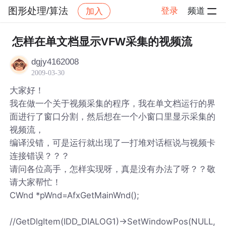
图形处理/算法
登录
频道
加入
帖子详情
社区
图形处理/算法
怎样在单文档显示VFW采集的视频流
dgjy4162008
2009-03-30
大家好！
我在做一个关于视频采集的程序，我在单文档运行的界
面进行了窗口分割，然后想在一个小窗口里显示采集的
视频流，
编译没错，可是运行就出现了一打堆对话框说与视频卡
连接错误？？？
请问各位高手，怎样实现呀，真是没有办法了呀？？敬
请大家帮忙！
CWnd *pWnd=AfxGetMainWnd();
//GetDlgItem(IDD_DIALOG1)->SetWindowPos(NULL,