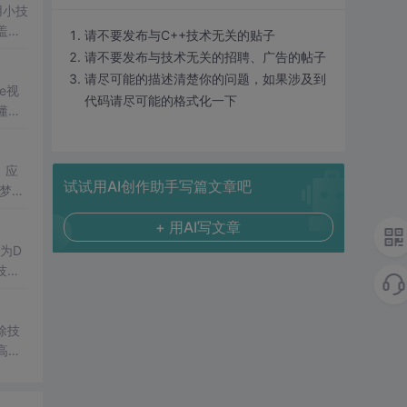
用小技
盖过
请不要发布与C++技术无关的贴子
溪流
请不要发布与技术无关的招聘、广告的帖子
播
请尽可能的描述清楚你的问题，如果涉及到
e视
代码请尽可能的格式化一下
懂的
，应
试试用AI创作助手写篇文章吧
梦幻
+ 用AI写文章
为D
技术
除技
高效