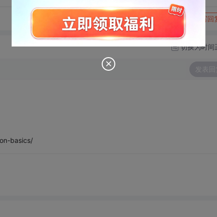
转发到动态
举报
写回
切换为时间
发表回
on-basics/