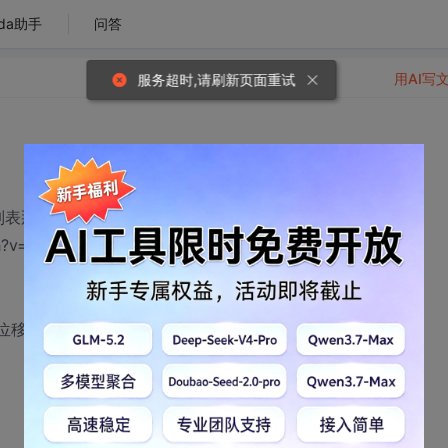
da助手
问答
用AI写
服务超时,请刷新页面重试
曲列表那样的效果
atch?v=ojzgwzU8T7g 2分58秒左右时可以看到
算位移和时间