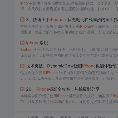
iPhone
提供了许多辅助功能,以满足您的视觉、动作交互、
巧，今天我们来看看还有哪些还用的辅助功能，快来GET一下！ 
恼人的环境噪音。起到放松、平静的效果，让你更加专注。 
3、快速上手
iPhone
：从充电到在线同步的全面指
本博客提供了一篇关于如何快速上手
iPhone
的全面指南，涵盖了
频通话、地图导航等各类实用功能的操作说明。无论你是首
帮助。
iphone
常识
1.
iphone
该没话说了，就是能够利用在屏幕上某个地方滑动或者双击来
的后台切换插件，有很多奇妙的效果 afc2
技术突破：DynamicCow让旧
iPhone
也能体验动
你是否还在羡慕
iPhone
14 Pro系列独有的动态岛功能？是
ynamicCow的开源工具正在打破苹果的硬件限制，让所有运行
上的突破，更是对
20、
iPhone
摄影全攻略：从拍摄到分享
本博客全面介绍了使用
iPhone
进行摄影的技巧，涵盖照片
浏
巧，以及多种照片分享和使用方法。无论你是初学者还是摄
地进行后期处理与分享。
关于我
招贤纳
商务合
寻求报
协议专