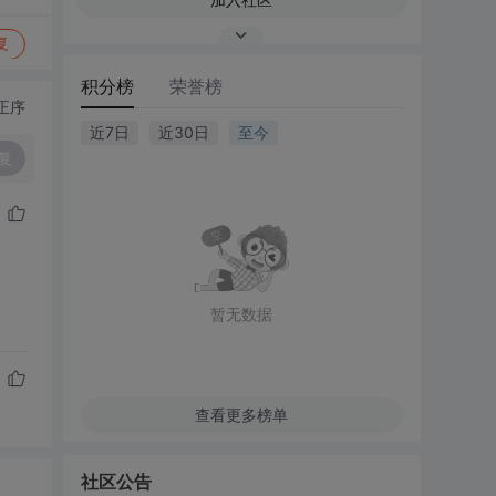
复
积分榜
荣誉榜
正序
近7日
近30日
至今
复
暂无数据
查看更多榜单
社区公告