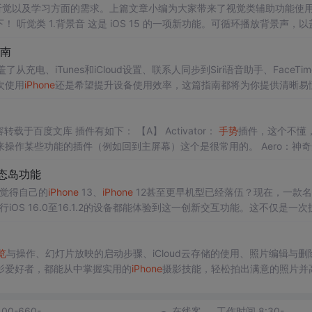
听觉以及学习方面的需求。上篇文章小编为大家带来了视觉类辅助功能使
听觉类 1.背景音 这是 iOS 15 的一项新功能。可循环播放背景声，以
在声音
列表
中，可以挑选自己喜欢的背景声。比如白噪音、海洋、雨水和
南
声。音量也可以滑动调节。当你未连接耳机时，将通过手机的扬声器播放。 重要的是，你可以选择在播放
音乐
、视频时，背景音持续
从充电、iTunes和iCloud设置、联系人同步到Siri语音助手、FaceTim
次使用
iPhone
还是希望提升设备使用效率，这篇指南都将为你提供清晰易
死机怎么办？ 解决：开机键+home键 重启 以下内容转载于百度文库 插件有如下： 【A】 Activator：
手势
插件，这个不懂
操作某些功能的插件（例如回到主屏幕）这个是很常用的。 Aero：神奇
add：越狱必备插件，使得越狱后的
iphone
能够
态岛功能
否觉得自己的
iPhone
13、
iPhone
12甚至更早机型已经落伍？现在，一款名
iOS 16.0至16.1.2的设备都能体验到这一创新交互功能。这不仅是一次
苹果生态系统封闭性的有力挑战。 ## 技术原理：MacDirtyCow漏洞的巧妙应用
览
与操作、幻灯片放映的启动步骤、iCloud云存储的使用、照片编辑与删
影爱好者，都能从中掌握实用的
iPhone
摄影技能，轻松拍出满意的照片并
400-660-
在线客
工作时间 8:30-