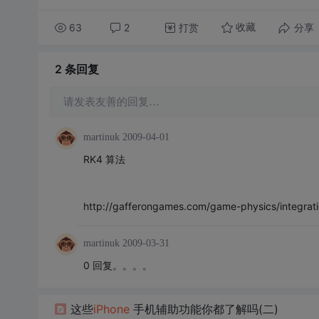
63
2
打赏
分享
收藏
2 条
回复
请发表友善的回复…
martinuk
2009-04-01
RK4 算法
http://gafferongames.com/game-physics/integrati
martinuk
2009-03-31
0 回复。。。。
这些
iPhone
手机辅助功能你都了解吗(二)