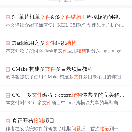
51 单片机单
文件
&多
文件
结构
工程模板的创建教程
本文详细介绍了如何使用KEIL C51软件创建51单片机的单
文件
和多
文件
结构
工程模板。通过对比两种
结构
的定义、
适用场景和创建流程，帮助读者掌握基础的工程创建技
Flask应用之多
文件
组织
结构
能，并为后续编程学习打下坚实基础。
本文介绍了如何将Flask单
文件
应用
结构
拆分为app、migrati
ons、test和venv等
文件
，并详细解释了配置
文件
、蓝本和
工厂函数的使用。通过实例说明了如何分离配置、组织视
CMake 构建多
文件
多目录项目教程
图和错误处理，提升代码可维护性和扩展性。
该博客提供了使用 CMake 构建多
文件
多目录项目的详细教
程。内容涵盖 CMake 常用环境变量、多
文件
多目录简易例
子、基础知识，以及 Linux 代码目录构建方式。适合初学
C/C++多
文件
编程：extern
结构
体共享的完美解决方案
者和有经验的开发者，按步骤学习可提升项目构建效率和
质量。
本文针对C/C++多
文件
项目中struct跨模块共享的典型痛
点，提出基于头
文件
中心化设计的完整解决方案：将
结构
体定义与extern变量声明统一置于头
文件
（如app_context.
真正开始
接触
项目
h），在单一源
文件
（如context.c）中进行唯一定义，并通
过include机制确保所有编译单元类型视图一致。方案涵盖e
作者在安装完软件并修复了电脑
问题
后，首次
接触
到一个