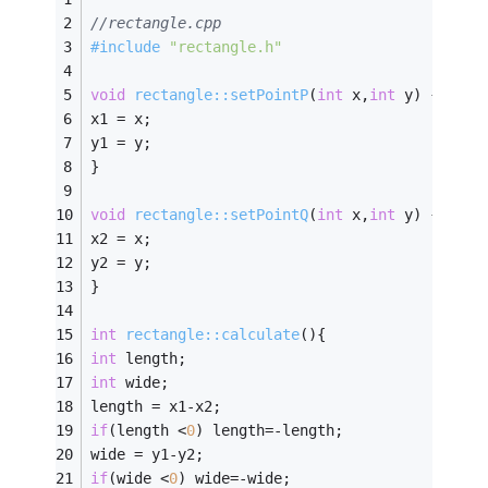
//rectangle.cpp
#
include
"rectangle.h"
void
rectangle::setPointP
(
int
 x,
int
 y)
{ 
x1 = x; 
y1 = y; 
} 
void
rectangle::setPointQ
(
int
 x,
int
 y)
{ 
x2 = x; 
y2 = y; 
} 
int
rectangle::calculate
()
{ 
int
 length; 
int
 wide; 
length = x1-x2; 
if
(length <
0
) length=-length; 
wide = y1-y2; 
if
(wide <
0
) wide=-wide; 