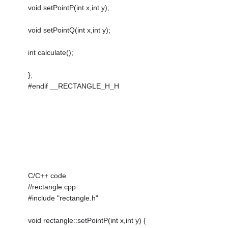
void setPointP(int x,int y);
void setPointQ(int x,int y);
int calculate();
};
#endif __RECTANGLE_H_H
C/C++ code
//rectangle.cpp
#include "rectangle.h"
void rectangle::setPointP(int x,int y) {