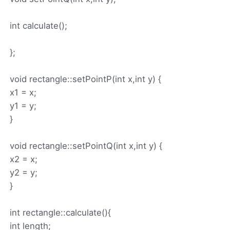
int calculate();
};
void rectangle::setPointP(int x,int y) {
x1 = x;
y1 = y;
}
void rectangle::setPointQ(int x,int y) {
x2 = x;
y2 = y;
}
int rectangle::calculate(){
int length;