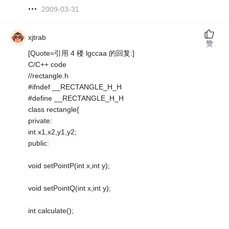
2009-03-31
xjtrab
赞
[Quote=引用 4 楼 lgccaa 的回复:]
C/C++ code
//rectangle.h
#ifndef __RECTANGLE_H_H
#define __RECTANGLE_H_H
class rectangle{
private:
int x1,x2,y1,y2;
public:
void setPointP(int x,int y);
void setPointQ(int x,int y);
int calculate();