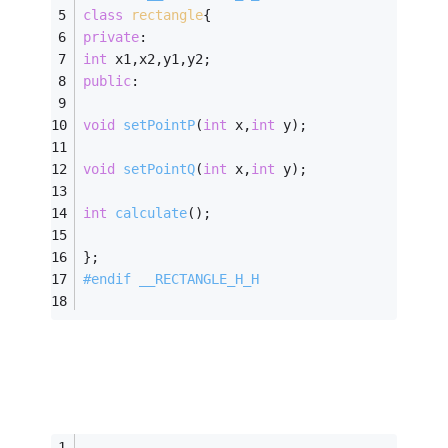
class
rectangle
{
private
: 
int
 x1,x2,y1,y2; 
public
: 
void
setPointP
(
int
 x,
int
 y)
; 
void
setPointQ
(
int
 x,
int
 y)
; 
int
calculate
()
; 
}; 
#
endif
 __RECTANGLE_H_H