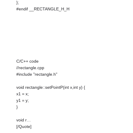
};
#endif __RECTANGLE_H_H
C/C++ code
//rectangle.cpp
#include "rectangle.h"
void rectangle::setPointP(int x,int y) {
x1 = x;
y1 = y;
}
void r…
[/Quote]