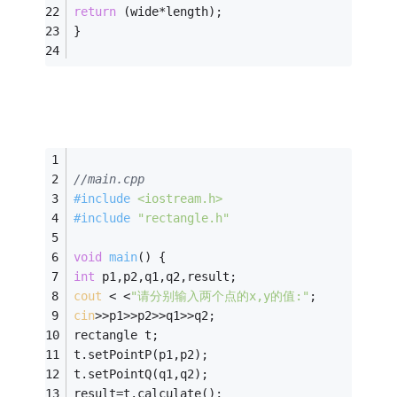
return
 (wide*length); 
} 
//main.cpp
#
include
<iostream.h>
#
include
"rectangle.h"
void
main
()
{ 
int
 p1,p2,q1,q2,result; 
cout
 < <
"请分别输入两个点的x,y的值:"
; 
cin
>>p1>>p2>>q1>>q2; 
rectangle t; 
t.setPointP(p1,p2); 
t.setPointQ(q1,q2); 
result=t.calculate(); 