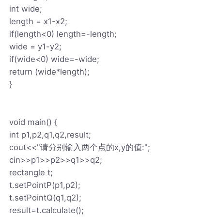
int wide;
length = x1-x2;
if(length<0) length=-length;
wide = y1-y2;
if(wide<0) wide=-wide;
return (wide*length);
}
void main() {
int p1,p2,q1,q2,result;
cout<<"请分别输入两个点的x,y的值:";
cin>>p1>>p2>>q1>>q2;
rectangle t;
t.setPointP(p1,p2);
t.setPointQ(q1,q2);
result=t.calculate();