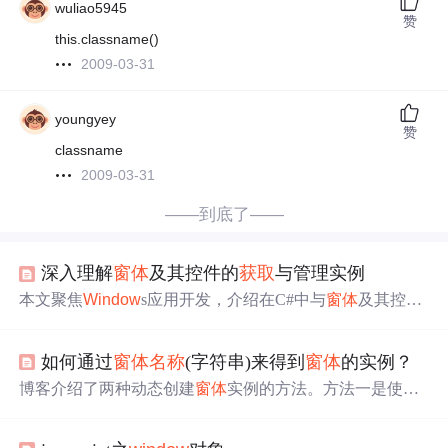
wuliao5945
赞
this.classname()
2009-03-31
youngyey
赞
classname
2009-03-31
——到底了——
深入理解
窗体
及其控件的
获取
与管理实例
本文聚焦
Window
s应用开发，介绍在C#中与
窗体
及其控件
交互的方法。涵盖
窗体
和控件的基础概念，讲解使用属性
访问、
获取
控件
名称
和内容的方法，阐述嵌套控件的递归
如何通过
窗体
名称
(字符串)来得到
窗体
的实例？
遍历技术，还分析了其在自动化测试、信息提取等场景的
应用，并给出示例程序。
博客介绍了两种动态创建
窗体
实例的方法。方法一是使用
Reflection，通过
获取
当前程序集并创建实例；方法二是使
用 Type.GetType()，结合应用程序
名称
和
窗体
名创建实例，