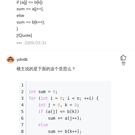
if (a[j] <= b[k])
sum += a[j++];
else
sum += b[k++];
}
[/Quote]
2009-03-31
ydntlk
赞
楼主说的是下面的这个意思么？
int
 sum = 
0
;
for
 (
int
 i = 
0
; i < n; ++i) {
int
 j = 
0
, k = 
0
;
if
 (a[j] <= b[k])
		sum += a[j++];
else
		sum += b[k++];