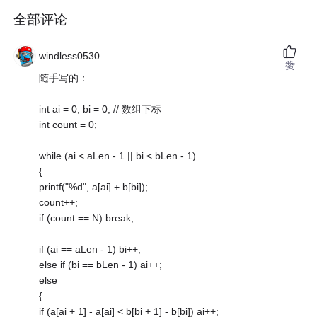
全部评论
windless0530
赞
随手写的：
int ai = 0, bi = 0; // 数组下标
int count = 0;
while (ai < aLen - 1 || bi < bLen - 1)
{
printf("%d", a[ai] + b[bi]);
count++;
if (count == N) break;
if (ai == aLen - 1) bi++;
else if (bi == bLen - 1) ai++;
else
{
if (a[ai + 1] - a[ai] < b[bi + 1] - b[bi]) ai++;