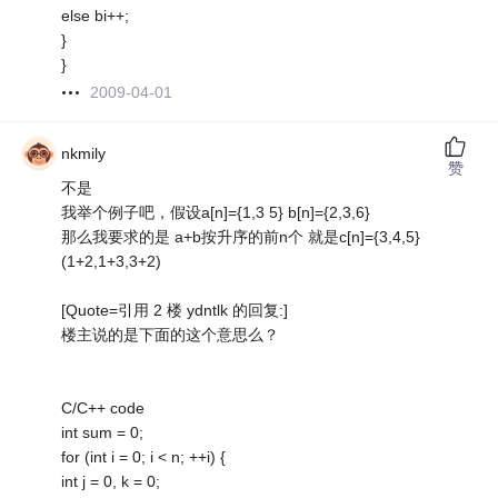
else bi++;
}
}
2009-04-01
nkmily
赞
不是
我举个例子吧，假设a[n]={1,3 5} b[n]={2,3,6}
那么我要求的是 a+b按升序的前n个 就是c[n]={3,4,5}
(1+2,1+3,3+2)
[Quote=引用 2 楼 ydntlk 的回复:]
楼主说的是下面的这个意思么？
C/C++ code
int sum = 0;
for (int i = 0; i < n; ++i) {
int j = 0, k = 0;