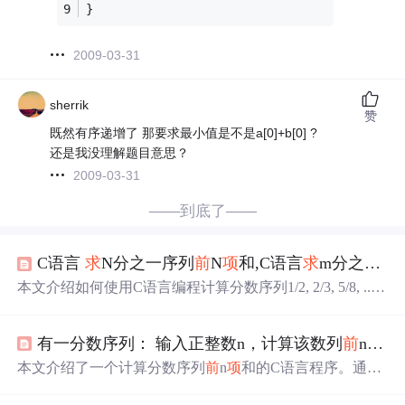
}
2009-03-31
sherrik
赞
既然有序递增了 那要求最小值是不是a[0]+b[0] ?
还是我没理解题目意思？
2009-03-31
——到底了——
C语言
求
N分之一序列
前
N
项
和,C语言
求
m分之一序列
本文介绍如何使用C语言编程计算分数序列1/2, 2/3, 5/8, ...
的
前
20
项
之和。通过循环结构，将每一
项
加到总和中，最
终得到序列的和。 139142446,16590028,华为OD机试题：
有一分数序列： 输入正整数n，计算该数列
前
n
项
的
租车骑绿岛的贪心算法解决方案,['算法', '编程题', 'C++', 'Jav
aScript', 'Java']
本文介绍了一个计算分数序列
前
n
项
和的C语言程序。通过
输入正整数n，程序计算并输出序列的和，注意处理了整数