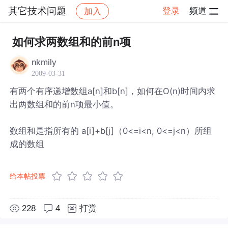
其它技术问题
登录
频道
加入
帖子详情
社区
其它技术问题
如何求两数组和的前n项
nkmily
2009-03-31
有两个有序递增数组a[n]和b[n]，如何在O(n)时间内求
出两数组和的前n项最小值。
数组和是指所有的 a[i]+b[j]（0<=i<n, 0<=j<n）所组
成的数组
给本帖投票
228
4
打赏