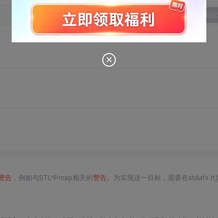
发表回
警告
，例如与STL中map相关的
警告
。为实现这一目标，需要在stdafx.h