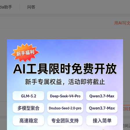
da助手
问答
用AI写
转发到动态
举报
写回
切换为时间