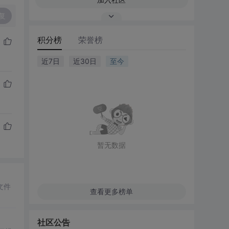
复
积分榜
荣誉榜
近7日
近30日
至今
暂无数据
文件
查看更多榜单
社区公告