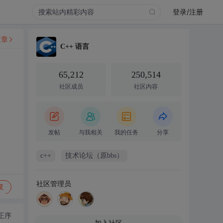
登录/注册
文章
C++ 语言
65,212
250,514
社区成员
社区内容
发帖
与我相关
我的任务
分享
c++
技术论坛（原bbs）
社区管理员
复
正序
加入社区