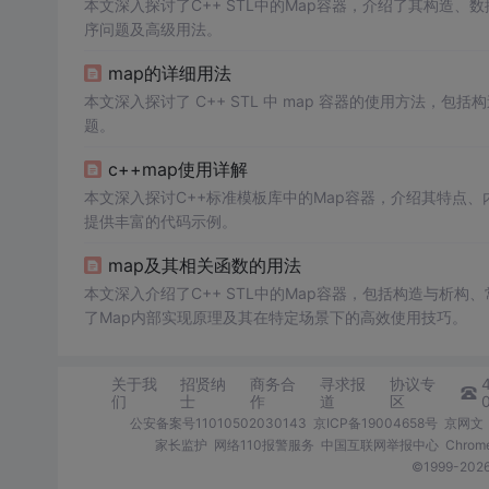
本文深入探讨了C++ STL中的Map容器，介绍了其构造
序问题及高级用法。
map的详细用法
本文深入探讨了 C++ STL 中 map 容器的使用方法
题。
c++map使用详解
本文深入探讨C++标准模板库中的Map容器，介绍其特点
提供丰富的代码示例。
map及其相关函数的用法
本文深入介绍了C++ STL中的Map容器，包括构造与析
了Map内部实现原理及其在特定场景下的高效使用技巧。
关于我
招贤纳
商务合
寻求报
协议专
们
士
作
道
区
公安备案号11010502030143
京ICP备19004658号
京网文〔
家长监护
网络110报警服务
中国互联网举报中心
Chro
©1999-2