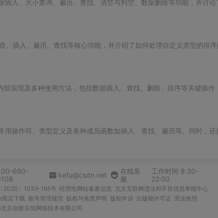
、数据插入、大小查询、遍历、查找、清空与判空、数据删除等功能，并讨论
，包括构造、插入、遍历、查找等核心功能，并介绍了如何处理自定义类型的排序
、内部实现及多种使用方法，包括数据插入、查找、删除、排序等关键操作
构、常用操作符、类型定义及各种成员函数如插入、查找、遍历等。同时，还
400-660-
在线客
工作时间 8:30-
kefu@csdn.net
0108
服
22:00
2020〕1039-165号
经营性网站备案信息
北京互联网违法和不良信息举报中心
me商店下载
账号管理规范
版权与免责声明
版权申诉
出版物许可证
营业执照
026北京创新乐知网络技术有限公司