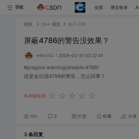
全部
博文收录
A
导航
社区
C++ 语言
帖子详情
屏蔽4786的警告没效果？
2009-03-31 03:22:41
wshcy512
#pragma warning(disable:4786)
还是会出现4786的警告，怎么回事？
给本帖投票
101
3
打赏
分享
收藏
3 条
回复