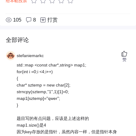
给本帖投票
105
8
打赏
全部评论
stefaniemarkc
赞
std::map <const char*,string> map1;
for(int i =0;i <4;i++)
{
char* sztemp = new char[2];
strncpy(sztemp,"1",1)[1]=0;
map1[sztemp]="qwer";
}
题目写的有点问题，应该是上述这样的
map1.size()是4
因为key存放的是指针，虽然内容一样，但是指针本身