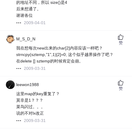
的地址不同，所以 size()是4
后来想通了。
谢谢各位
2009-04-01
M_S_D_N
赞
我在想每次new出来的char[2]内容应该一样吧？
strncpy(sztemp,"1",1)[2]=0; 这个似乎越界操作了吧？
在delete [] sztemp的时候肯定会崩。
2009-03-31
leewon1988
赞
这里map的key重复了？
莫非是1？？？
菜鸟闪过。。。
说的不对lx改正
2009-03-31