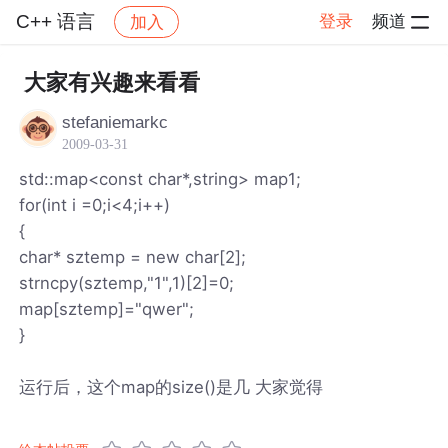
C++ 语言
登录
频道
加入
帖子详情
社区
C++ 语言
大家有兴趣来看看
stefaniemarkc
2009-03-31
std::map<const char*,string> map1;
for(int i =0;i<4;i++)
{
char* sztemp = new char[2];
strncpy(sztemp,"1",1)[2]=0;
map[sztemp]="qwer";
}
运行后，这个map的size()是几 大家觉得