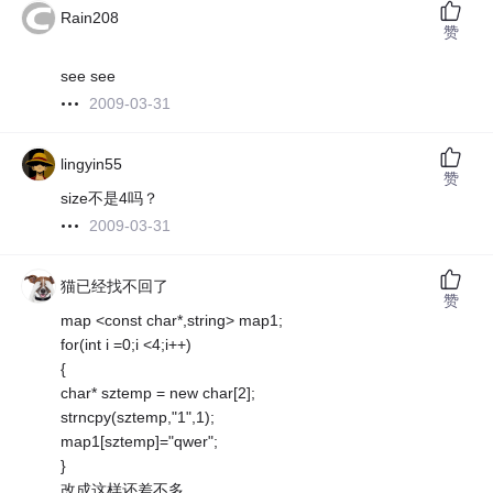
Rain208
赞
see see
2009-03-31
lingyin55
赞
size不是4吗？
2009-03-31
猫已经找不回了
赞
map <const char*,string> map1;
for(int i =0;i <4;i++)
{
char* sztemp = new char[2];
strncpy(sztemp,"1",1);
map1[sztemp]="qwer";
}
改成这样还差不多。