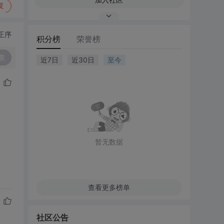
复
正序
积分榜
荣誉榜
复
近7日
近30日
至今
暂无数据
查看更多榜单
社区公告