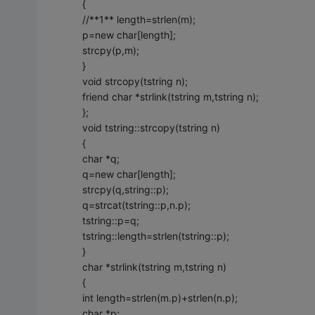
{
//**1** length=strlen(m);
p=new char[length];
strcpy(p,m);
}
void strcopy(tstring n);
friend char *strlink(tstring m,tstring n);
};
void tstring::strcopy(tstring n)
{
char *q;
q=new char[length];
strcpy(q,string::p);
q=strcat(tstring::p,n.p);
tstring::p=q;
tstring::length=strlen(tstring::p);
}
char *strlink(tstring m,tstring n)
{
int length=strlen(m.p)+strlen(n.p);
char *p;