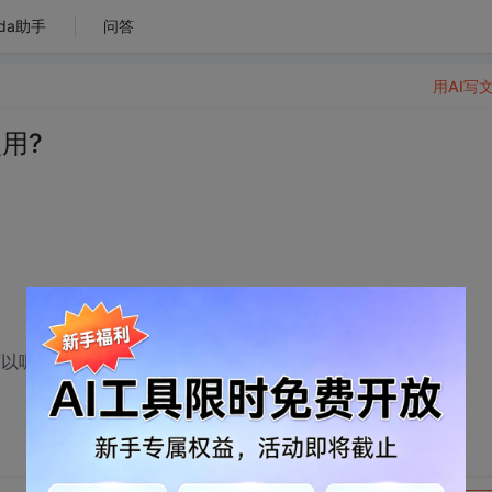
da助手
问答
用AI写
的使用?
才可以呢?