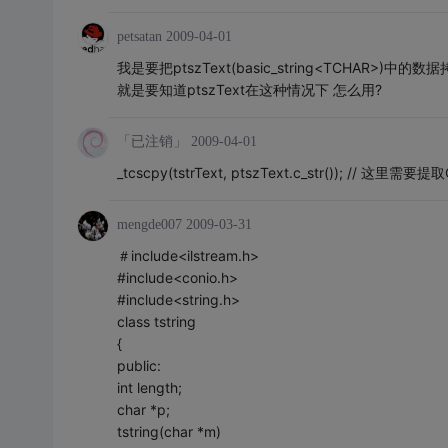
petsatan
2009-04-01
我是要把ptszText(basic_string<TCHAR>)中的数据拷
就是要知道ptszText在这种情况下 怎么用?
「已注销」
2009-04-01
_tcscpy(tstrText, ptszText.c_str()); // 这
mengde007
2009-03-31
＃include<ilstream.h>
#include<conio.h>
#include<string.h>
class tstring
{
public:
int length;
char *p;
tstring(char *m)