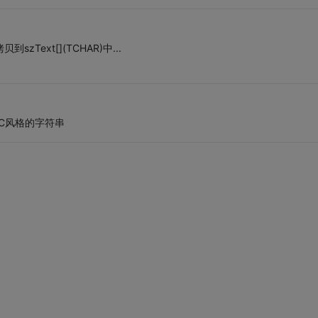
贝到szText[](TCHAR)中...
里需要提取C风格的字符串