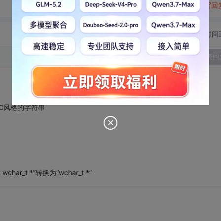
转发到动态
举报
写回
切换为时间
发表回
里需要提取C风格的字符串
 wchar_t *”转换为“wchar_t *”