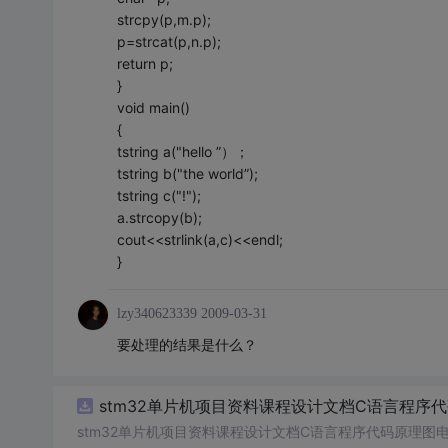
strcpy(p,m.p);
p=strcat(p,n.p);
return p;
}
void main()
{
tstring a("hello ”）；
tstring b("the world”);
tstring c("!");
a.strcopy(b);
cout<<strlink(a,c)<<endl;
}
lzy340623339
2009-03-31
要处理的结果是什么？
stm32单片机项目资料课程设计文档C语言程序
stm32单片机项目资料课程设计文档C语言程序代码原理图