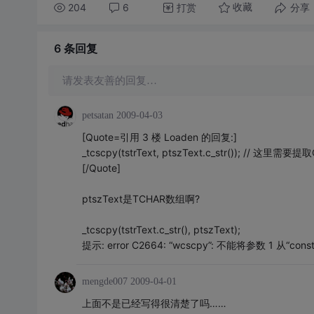
204
6
打赏
分享
收藏
6 条
回复
请发表友善的回复…
petsatan
2009-04-03
[Quote=引用 3 楼 Loaden 的回复:]
_tcscpy(tstrText, ptszText.c_str()); // 这
[/Quote]
ptszText是TCHAR数组啊?
_tcscpy(tstrText.c_str(), ptszText);
提示: error C2664: “wcscpy”: 不能将参数 1 从“const
mengde007
2009-04-01
上面不是已经写得很清楚了吗……