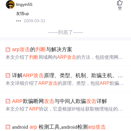
lingyin55
赞
友情up
2009-03-31
——到底了——
arp
攻击
的
判断
与解决方案
本文介绍了
判断
局域网内
ARP
攻击
的方法，包括使用网络
监听工具定位感染主机、利用NBTSCAN工具查找病毒主
机的IP/MAC地址。此外，提供了多种
ARP
攻击
防御策略，
详解
ARP
攻击
原理、类型、机制、欺骗主机、仿冒网关、泛洪
如安装
ARP
卫士、静态绑定
ARP
、清空
ARP
缓存、指定
A
RP
对应关系等。
本文详细介绍了
ARP
攻击
的原理、类型，包括
ARP
欺骗、
ARP
投毒和
ARP
DoS，以及实施
攻击
的过程。同时，讨论
了如何通过网络监控、端口检查、进程分析等手段来防御
ARP
欺骗断网
攻击
与中间人欺骗
攻击
详解
ARP
攻击
，并提供了
ARP
欺骗的防御措施，如静态
ARP
表、
ARP
欺骗防护软件和网络隔离。此外，还提到了快速
本文介绍了
ARP
协议，它是根据IP地址获取物理地址的TC
判断
客户端是否存在恶意连接的方法，包括分析网络流
P/IP协议。阐述了
ARP
欺骗的局限性，只能
攻击
同一局域
量、检查端口使用和系统日志等。
网主机。说明了所需工具，如kali linux下的
arp
sproof等。
android
arp
检测工具,android检测
arp
攻击
详细讲解了
ARP
欺骗的断网
攻击
和中间人
攻击
原理，并进