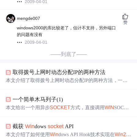
2009-04-01
mengde007
赞
windows2000的库比较老了，估计不支持，另外端口
的问题有没有
2009-04-01
——到底了——
取得拨号上网时动态分配IP的两种方法
本文介绍了取得拨号上网时动态分配IP的两种方法，一是
使用
socket
函数，通过比较拨号前后本地IP获取；二是使
用和RAS有关API，但在C++Builder 6里需指定函数大小。
一个简单木马列子(1)
还给出了在
win
2000
+ C++Builder 6环境下的代码及操作步
骤。
本文给出一个用异步
SOCKET
方式，直接调用
WIN
SOCK
API、
WIN
SDK写的木马示例，在VC、C++ BUILDER下
均编译调试通过，无需客户端，实现了文件浏览、上传下
截获
Win
dows
socket
API
载等主要功能，适用于
WIN
9X、NT/
2000
系统，主要用于
让大家熟悉
WIN
SOCK和
WIN
SDK编程。
本文介绍了如何使用
Win
dows API Hook技术实现在
Win
20